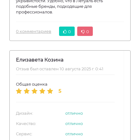
укрывистости. Удобно, что в Летуаль есть
подобные бренды, подходящие для
профессионалов.
0 комментариев
0
0
Елизавета Козина
Отзыв был оставлен 10 августа 2025 г. 0:41
Общая оценка
5
Дизайн:
отлично
Качество:
отлично
Сервис:
отлично