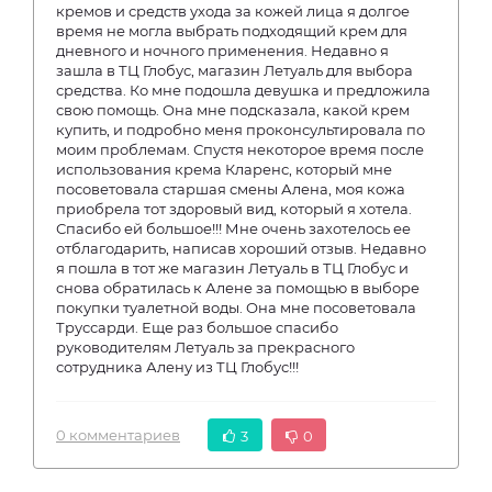
кремов и средств ухода за кожей лица я долгое
время не могла выбрать подходящий крем для
дневного и ночного применения. Недавно я
зашла в ТЦ Глобус, магазин Летуаль для выбора
средства. Ко мне подошла девушка и предложила
свою помощь. Она мне подсказала, какой крем
купить, и подробно меня проконсультировала по
моим проблемам. Спустя некоторое время после
использования крема Кларенс, который мне
посоветовала старшая смены Алена, моя кожа
приобрела тот здоровый вид, который я хотела.
Спасибо ей большое!!! Мне очень захотелось ее
отблагодарить, написав хороший отзыв. Недавно
я пошла в тот же магазин Летуаль в ТЦ Глобус и
снова обратилась к Алене за помощью в выборе
покупки туалетной воды. Она мне посоветовала
Труссарди. Еще раз большое спасибо
руководителям Летуаль за прекрасного
сотрудника Алену из ТЦ Глобус!!!
0 комментариев
3
0