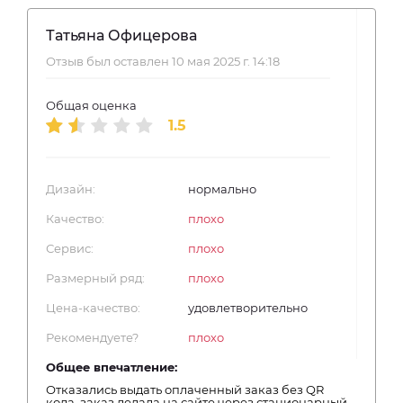
Татьяна Офицерова
Отзыв был оставлен 10 мая 2025 г. 14:18
Общая оценка
1.5
Дизайн:
нормально
Качество:
плохо
Сервис:
плохо
Размерный ряд:
плохо
Цена-качество:
удовлетворительно
Рекомендуете?
плохо
Общее впечатление:
Отказались выдать оплаченный заказ без QR
кода. заказ делала на сайте через стационарный