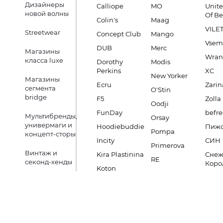
Дизайнеры
Calliope
MO
Unite
новой волны
Of B
Colin's
Maag
VILE
Streetwear
Concept Club
Mango
Vsem
DUB
Merc
Магазины
Wran
класса luxe
Dorothy
Modis
Perkins
XC
New Yorker
Магазины
Ecru
Zarin
сегмента
O'Stin
bridge
F5
Zolla
Oodji
FunDay
befre
Мультибренды,
Orsay
универмаги и
Hoodiebuddie
Пиж
Pompa
концепт-сторы
Incity
СИН
Primerova
Винтаж и
Kira Plastinina
Снеж
RE
секонд-хенды
Коро
Koton