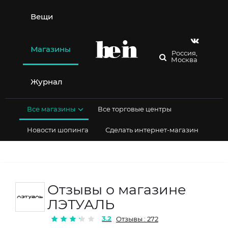
Перейти
к
Вещи
содержимому
Магазины
Россия,
Москва
Журнал
Все магазины
Все торговые центры
Новости шопинга
Сделать интернет-магазин
Отзывы о магазине
ЛЭТУАЛЬ
3.2
Отзывы : 272