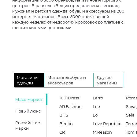
информация о 3000 брендов, магазинов и торговых
центров. В разделе «Вещи» представлена женская,
мужская и детская одежда, обувь и аксессуары из 200
интернет-магазинов. Всего 5000 новых вещей
каждую неделю: от недорогих кроссовок до платьев с
шестизначными ценниками.
Магазины
Магазины обуви и
Другие
одежды
аксессуаров
магазины
1001Dress
Larro
Roma
Масс-маркет
AR Fashion
Lee
Sava
Новый люкс
BHS
Lo
Sela
Российские
Birelin
Love Republic
Terra
марки
CR
M.Reason
Tom T