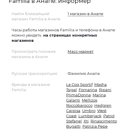
Familia в Анапе: информер
Найти ближайший
1 магазин в Анапе
магазин Familia в Анапе
Часы работы магазинов Familia и телефоны в Анапе
можно увидеть
на страницах конкретных
магазинов
Просмотреть похожие
Масс-маркет
магазины в Анапе:
Русская транскрипция:
Фамилия Анапа
Бренды в магазине
Le Coq Sportif
Masha
Familia:
Tsigal
Fornarina
Ripani
PrimaDonna
Marina
Galanti
Mellizos
Roccobarocco
Hedgren
Carpisa
Umbro
West
Coast
Lumberjack
Patrol
Stefanel
Xti
Rinascimento
Bugatti
Patrizia Pepe