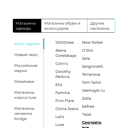
Магазины
Магазины обуви и
Другие
одежды
аксессуаров
магазины
1001Dress
New Yorker
Масс-маркет
Alena
O'Stin
Новый люкс
Goretskaya
Sela
Colin's
Российские
Serginnetti
марки
Dorothy
Terranova
Perkins
Streetwear
Tom Tailor
Elis
Vsemayki.ru
Магазины
Familia
класса luxe
Zolla
Finn Flare
befree
Магазины
Gloria Jeans
сегмента
Твое
Lalis
bridge
Смотреть
Love
все