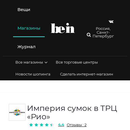
Перейти
к
Вещи
содержимому
Магазины
Россия,
Санкт-
Петербург
Журнал
Все магазины
Все торговые центры
Новости шопинга
Сделать интернет-магазин
Империя сумок в ТРЦ
«Рио»
4.4
Отзывы : 2