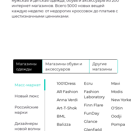
мужская и детская одежда, обувь и аксессуары из 200
интернет-магазинов. Всего 5000 новых вещей
каждую неделю: от недорогих кроссовок до платьев с
шестизначными ценниками.
Магазины
Магазины обуви и
Другие
одежды
аксессуаров
магазины
1001Dress
Ecru
Mavi
Масс-маркет
AR Fashion
Fashion
Modis
Новый люкс
Laboratory
Anna Verdi
New Yorke
Finn Flare
Российские
Art-T-Shok
O'Stin
марки
FunDay
BML
Oodji
Glance
Дизайнеры
Balizza
Pompa
новой волны
Glenfield