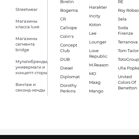
Birelin
RE
Harakter
Streetwear
Bogema
Roy Robs
Incity
CR
Sela
Магазины
Koton
класса luxe
Calliope
Soda
Lee
Firenze
Colin's
Магазины
Lounger
Terranova
сегмента
Concept
bridge
Club
Love
Tom Tailor
Republic
DUB
TotoGroup
Мультибренды,
M.Reason
универмаги и
Diesel
Ulla Popk
концепт-сторы
MO
Diplomat
United
Maag
Colors Of
Винтаж и
Dorothy
Benetton
секонд-хенды
Perkins
Mango