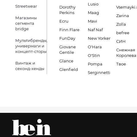
Lusio
Streetwear
Dorothy
Vsemayki.
Perkins
Maag
Zarina
Магазины
Ecru
Mavi
сегмента
Zolla
bridge
Finn Flare
Naf Naf
befree
FunDay
New Yorker
Мультибренды,
СИН
универмаги и
Giovane
O'Hara
Снежная
концепт-сторы
Gentile
O'Stin
Королева
Glance
Винтаж и
Pompa
Твое
секонд-хенды
Glenfield
Serginnetti