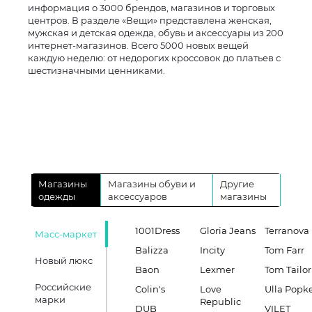
информация о 3000 брендов, магазинов и торговых
центров. В разделе «Вещи» представлена женская,
мужская и детская одежда, обувь и аксессуары из 200
интернет-магазинов. Всего 5000 новых вещей
каждую неделю: от недорогих кроссовок до платьев с
шестизначными ценниками.
Магазины
Магазины обуви и
Другие
одежды
аксессуаров
магазины
1001Dress
Gloria Jeans
Terranova
Масс-маркет
Balizza
Incity
Tom Farr
Новый люкс
Baon
Lexmer
Tom Tailor
Российские
Colin's
Love
Ulla Popk
марки
Republic
DUB
VILET