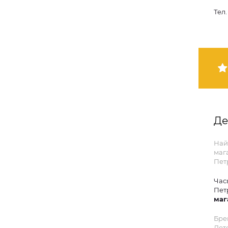
Тел
Де
Най
маг
Пет
Час
Пет
маг
Бре
Дет