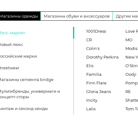
Магазины одежды
Магазины обуви и аксессуаров
Другие ма
1001Dress
Love 
Масс-маркет
CR
MO
Новый люкс
Colin's
Modis
оссийские марки
Dorothy Perkins
New Y
Elis
O'Stin
treetwear
Familia
Oodji
агазины сегмента bridge
Finn Flare
Pomp
ультибренды, универмаги и
Gloria Jeans
RE
онцепт-сторы
Incity
Shatt
интаж и секонд-хенды
Lalis
Tom Ta