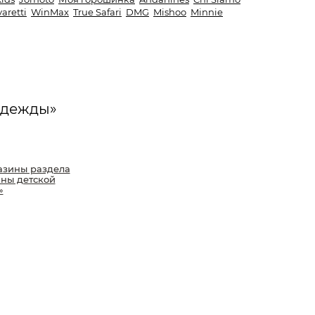
aretti
WinMax
True Safari
DMG
Mishoo
Minnie
одежды»
азины раздела
ны детской
»