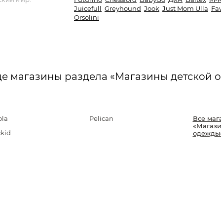
Juicefull
Greyhound
Jook
Just Mom Ulla
Fav
Orsolini
е магазины раздела «Магазины детской 
ola
Pelican
Все маг
«Магази
ckid
одежды