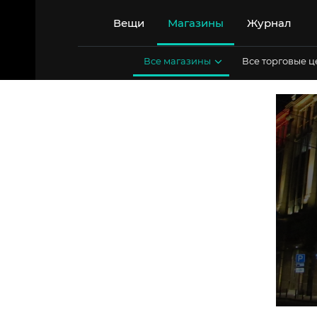
Перейти
к
Вещи
Магазины
Журнал
содержимому
Все магазины
Все торговые 