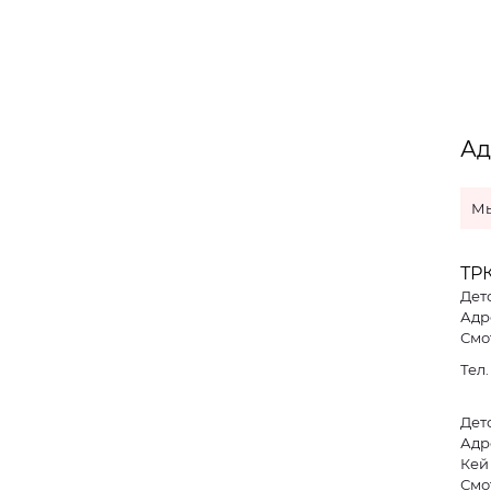
Ад
Мы
ТРК
Дет
Адре
Смо
Тел
Дет
Адре
Кей
Смо