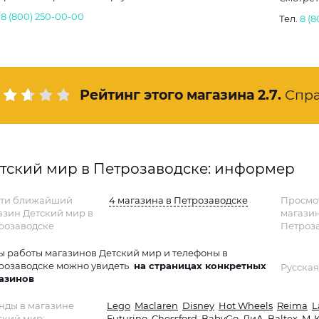
.
8 (800) 250-00-00
Тел.
8 (
Рейтинг этого магазина
2.7
.
Спр
тский мир в Петрозаводске: информер
ти ближайший
4 магазина в Петрозаводске
Просмо
азин Детский мир в
магази
розаводске
Петроза
ы работы магазинов Детский мир и телефоны в
розаводске можно увидеть
на страницах конкретных
Русская
азинов
нды в магазине
Lego
Maclaren
Disney
Hot Wheels
Reima
L
ский мир:
Futurino
Chessford
BabyGo
ДиА
Baltex
M-K