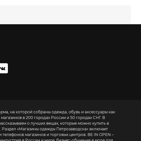
орма, на которой собраны одежда, обувь и аксессуары как
 магазинов в 200 городах России и 50 городах СНГ. В
рассказываем о лучших вещах, которые можно купить в
. Раздел «
Магазины одежды Петрозаводска
» включает
фонов магазинов и торговых центров. BE IN OPEN –
 индустрия в России и мире:
бизнес-обучение в моде для