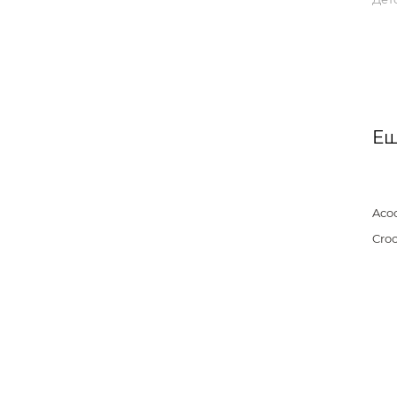
Ещ
Aco
Cro