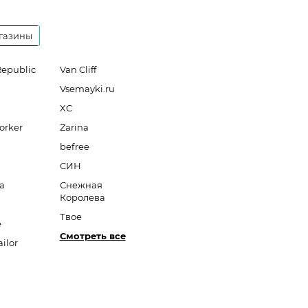
газины
Republic
Van Cliff
Vsemayki.ru
XC
orker
Zarina
befree
СИН
a
Снежная
Королева
Твое
e
Смотреть все
ilor