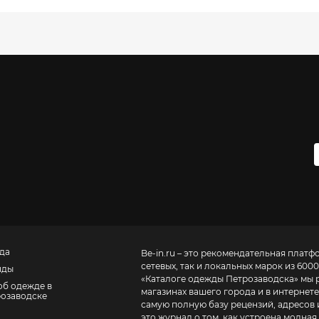
да
Be-in.ru – это рекомендательная платф
сетевых, так и локальных марок из 6000
нды
«
Каталоге одежды Петрозаводска
» мы 
об одежде в
магазинах вашего города и в интернете
озаводске
самую полную базу рецензий, адресов и теле
это журнал о том, как устроена модная