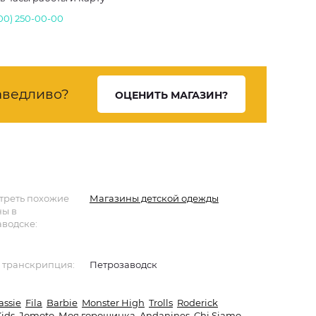
800) 250-00-00
аведливо?
ОЦЕНИТЬ МАГАЗИН?
треть похожие
Магазины детской одежды
ны в
водске:
 транскрипция:
Петрозаводск
assie
Fila
Barbie
Monster High
Trolls
Roderick
ids
Jomoto
Моя горошинка
Andanines
Chi Siamo