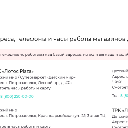
реса, телефоны и часы работы магазинов
 ежедневно работаем над базой адресов, но если вы нашли ошиб
 «Лотос Plaza»
Детский
Адрес: г
ский мир / Супермаркет «Детский мир»
"Кей"
с: г. Петрозаводск, Лесной пр., д. 47а
Смотрет
треть часы работы и карту
Тел.
8 (
.
8 (800) 250-00-00
ский мир
ТРК «Л
с: г. Петрозаводск, Красноармейская ул., 25, 3 этаж ТЦ
Детски
Адрес: г
треть часы работы и карту
Смотрет