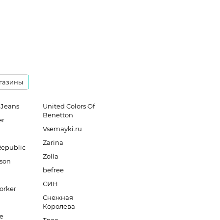
газины
 Jeans
United Colors Of
Benetton
er
Vsemayki.ru
Zarina
Republic
Zolla
son
befree
СИН
orker
Снежная
Королева
e