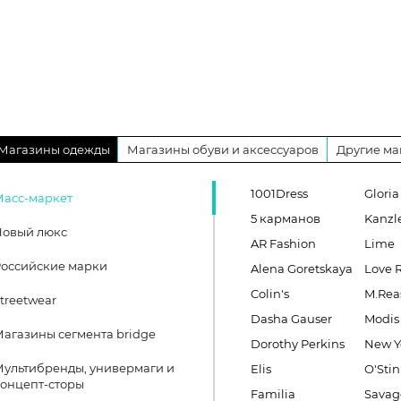
Магазины одежды
Магазины обуви и аксессуаров
Другие ма
1001Dress
Gloria
Масс-маркет
5 карманов
Kanzl
Новый люкс
AR Fashion
Lime
оссийские марки
Alena Goretskaya
Love 
Colin's
M.Rea
treetwear
Dasha Gauser
Modis
агазины сегмента bridge
Dorothy Perkins
New Y
ультибренды, универмаги и
Elis
O'Stin
онцепт-сторы
Familia
Savag