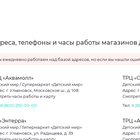
реса, телефоны и часы работы магазинов 
 ежедневно работаем над базой адресов, но если вы нашли ошиб
Ц «Аквамолл»
ТРЦ «
ский мир / Супермаркет «Детский мир»
Детский
Адрес: г. Ульяновск, Московское ш., д. 108
Адрес: г
треть часы работы и карту
Смотрет
.
8 (800) 250-00-00
Тел.
8 (
 «Энтерра»
ТРЦ «
ский мир / Гипермаркет «Детский мир»
Детски
с: г. Ульяновск, ул. Радищева, д. 39
Адрес: г
треть часы работы и карту
Смотрет