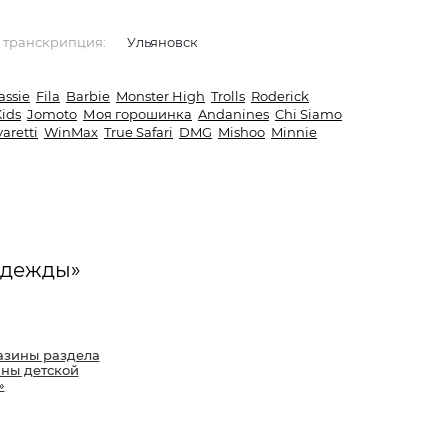
 транскрипция:
Ульяновск
assie
Fila
Barbie
Monster High
Trolls
Roderick
ids
Jomoto
Моя горошинка
Andanines
Chi Siamo
aretti
WinMax
True Safari
DMG
Mishoo
Minnie
одежды»
азины раздела
ны детской
»