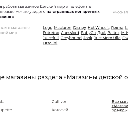
ы работы магазинов Детский мир и телефоны в
яновске можно увидеть
на страницах конкретных
Русская
азинов
нды в магазине
Lego
Maclaren
Disney
Hot Wheels
Reima
L
ский мир:
Futurino
Chessford
BabyGo
ДиА
Baltex
M-K
Juicefull
Greyhound
Jook
Just Mom Ulla
Fav
Orsolini
е магазины раздела «Магазины детской 
ola
Gulliver
Все маг
«Магази
upette
Котофей
одежды