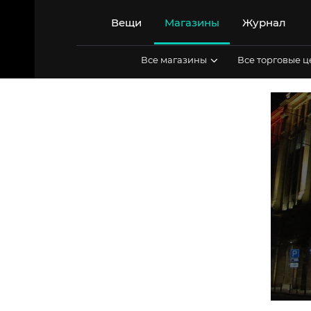
Перейти
к
Вещи
Магазины
Журнал
содержимому
Все магазины
Все торговые 