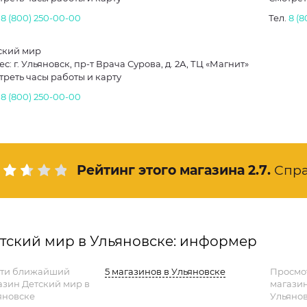
.
8 (800) 250-00-00
Тел.
8 (
ский мир
с: г. Ульяновск, пр-т Врача Сурова, д. 2А, ТЦ «Магнит»
треть часы работы и карту
.
8 (800) 250-00-00
Рейтинг этого магазина
2.7
.
Спр
тский мир в Ульяновске: информер
ти ближайший
5 магазинов в Ульяновске
Просмо
азин Детский мир в
магази
яновске
Ульянов