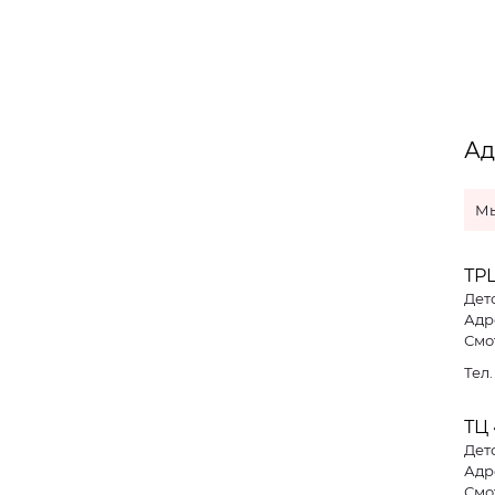
Ад
Мы
ТР
Дет
Смо
Тел
ТЦ
Дет
Адре
Смо