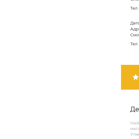
Тел
Дет
Адре
Смо
Тел
Де
Най
маг
Уль