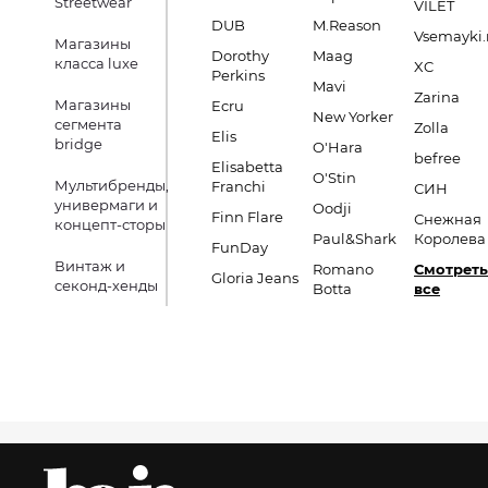
Streetwear
VILET
DUB
M.Reason
Vsemayki.
Магазины
Dorothy
Maag
класса luxe
XC
Perkins
Mavi
Zarina
Магазины
Ecru
New Yorker
сегмента
Zolla
Elis
bridge
O'Hara
befree
Elisabetta
O'Stin
Мультибренды,
Franchi
СИН
универмаги и
Oodji
Finn Flare
Снежная
концепт-сторы
Paul&Shark
Королева
FunDay
Винтаж и
Romano
Смотреть
Gloria Jeans
секонд-хенды
Botta
все