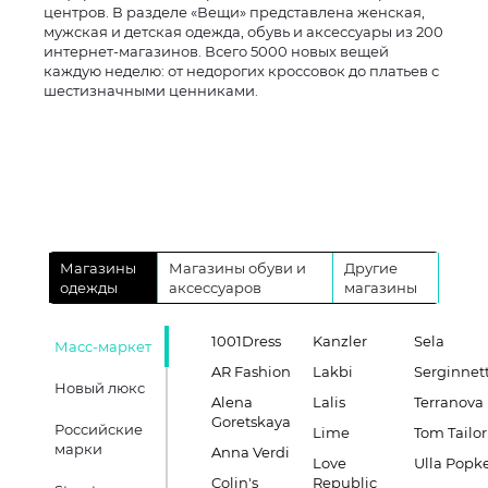
центров. В разделе «Вещи» представлена женская,
мужская и детская одежда, обувь и аксессуары из 200
интернет-магазинов. Всего 5000 новых вещей
каждую неделю: от недорогих кроссовок до платьев с
шестизначными ценниками.
Магазины
Магазины обуви и
Другие
одежды
аксессуаров
магазины
1001Dress
Kanzler
Sela
Масс-маркет
AR Fashion
Lakbi
Serginnett
Новый люкс
Alena
Lalis
Terranova
Goretskaya
Российские
Lime
Tom Tailor
марки
Anna Verdi
Love
Ulla Popk
Colin's
Republic