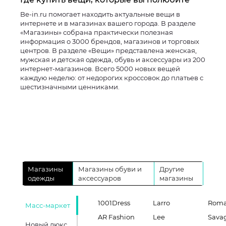
Be-in.ru помогает находить актуальные вещи в
интернете и в магазинах вашего города. В разделе
«Магазины» собрана практически полезная
информация о 3000 брендов, магазинов и торговых
центров. В разделе «Вещи» представлена женская,
мужская и детская одежда, обувь и аксессуары из 200
интернет-магазинов. Всего 5000 новых вещей
каждую неделю: от недорогих кроссовок до платьев с
шестизначными ценниками.
Магазины
Магазины обуви и
Другие
одежды
аксессуаров
магазины
1001Dress
Larro
Roma
Масс-маркет
AR Fashion
Lee
Sava
Новый люкс