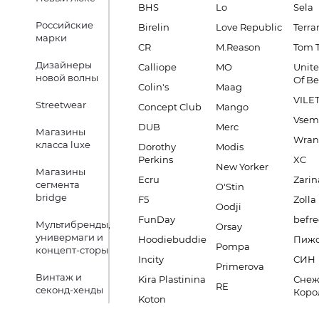
BHS
Lo
Sela
Российские
Birelin
Love Republic
Terra
марки
CR
M.Reason
Tom T
Дизайнеры
Calliope
MO
Unite
новой волны
Of B
Colin's
Maag
VILE
Streetwear
Concept Club
Mango
Vsem
DUB
Merc
Магазины
Wran
класса luxe
Dorothy
Modis
Perkins
XC
New Yorker
Магазины
Ecru
Zarin
сегмента
O'Stin
bridge
F5
Zolla
Oodji
FunDay
befre
Мультибренды,
Orsay
универмаги и
Hoodiebuddie
Пиж
Pompa
концепт-сторы
Incity
СИН
Primerova
Винтаж и
Kira Plastinina
Снеж
RE
секонд-хенды
Коро
Koton