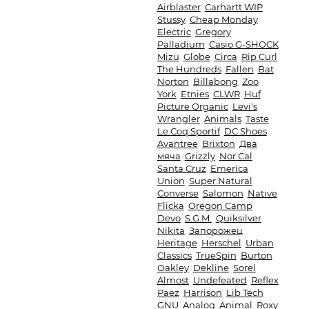
Airblaster
Carhartt WIP
Stussy
Cheap Monday
Electric
Gregory
Palladium
Casio G-SHOCK
Mizu
Globe
Circa
Rip Curl
The Hundreds
Fallen
Bat
Norton
Billabong
Zoo
York
Etnies
CLWR
Huf
Picture Organic
Levi's
Wrangler
Animals
Taste
Le Coq Sportif
DC Shoes
Avantree
Brixton
Два
мяча
Grizzly
Nor Cal
Santa Cruz
Emerica
Union
Super.Natural
Converse
Salomon
Native
Flicka
Oregon Camp
Devo
S.G.M.
Quiksilver
Nikita
Запорожец
Heritage
Herschel
Urban
Classics
TrueSpin
Burton
Oakley
Dekline
Sorel
Almost
Undefeated
Reflex
Paez
Harrison
Lib Tech
GNU
Analog
Animal
Roxy