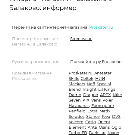
Балаково: информер
Перейти на сайт интернет-магазина
Proskater.ru
Просмотреть похожие
Streetwear
магазины в Балаково:
Русская транскрипция:
Проскейтер ру Балаково
Бренды в магазине
Proskater.ru
Anteater
Proskater.ru:
Skills
Celtek
НИИ
Slackers
Neff
Special
Blend
Insight
Lil Kings
Damn
Dragon
APEX
Nike
Seven
K1X
Vans
Poler
Havaianas
Foursquare
Penfield
Extra
Matix
Soludos
Stance
Teva
DVS
Volcom
Casio
Orient
Element
Anta
Osiris
Ogio
Turbo-FB
Darkstar
Nixon