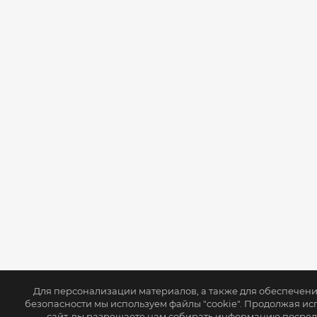
Для персонализации материалов, а также для обеспечен
безопасности мы используем файлы "cookie". Продолжая ис
сайт, вы разрешаете нам собирать информацию посре