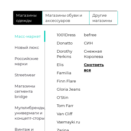
Магазины
Магазины обуви и
Другие
одежды
аксессуаров
магазины
1001Dress
befree
Масс-маркет
Donatto
СИН
Новый люкс
Dorothy
Снежная
Perkins
Королева
Российские
марки
Elis
Смотреть
все
Familia
Streetwear
Finn Flare
Магазины
Gloria Jeans
сегмента
bridge
O'Stin
Tom Farr
Мультибренды,
универмаги и
Van Cliff
концепт-сторы
Vsemayki.ru
Винтаж и
Zarina