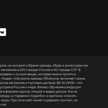
орма, на которой собраны одежда, обувь и аксессуары как
 магазинов в 200 городах России и 50 городах СНГ. В
азываем о лучших вещах, которые можно купить в
. Раздел «
Магазины одежды Обнинска
» включает самую
азинов и торговых центров. BE IN OPEN – это
устрия в России и мире:
бизнес-обучение в моде для
в в формате курсов, лекций и видео уроков
. Мы не
воды, а стараемся подробно и критично описать
 моды. При этом сайт может содержать контент, не
 лет.