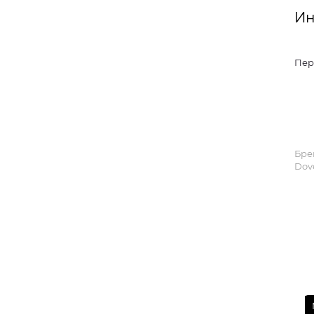
Ин
Пер
Бре
Dove