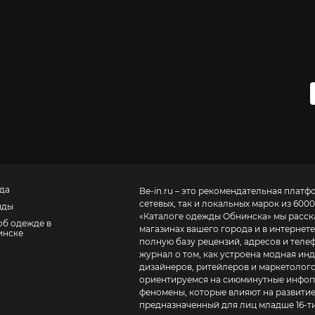
да
Be-in.ru – это рекомендательная платф
сетевых, так и локальных марок из 6000
нды
«
Каталоге одежды Обнинска
» мы расск
об одежде в
магазинах вашего города и в интернете
инске
полную базу рецензий, адресов и телефонов маг
журнал о том, как устроена модная инд
дизайнеров, ритейлеров и маркетолого
ориентируемся на сиюминутные инфопо
феномены, которые влияют на развитие
предназначенный для лиц младше 16-ти