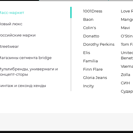
1001Dress
Love 
Масс-маркет
Baon
Mang
Новый люкс
Colin's
Mavi
оссийские марки
Donatto
O'Stin
Dorothy Perkins
Tom F
treetwear
Elis
United
агазины сегмента bridge
Benet
Familia
Vsema
ультибренды, универмаги и
Finn Flare
онцепт-сторы
Zolla
Gloria Jeans
СИН
интаж и секонд-хенды
Incity
Судар