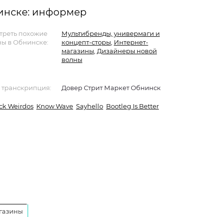
нинске: информер
треть похожие
Мультибренды, универмаги и
ы в Обнинске:
концепт-сторы
,
Интернет-
магазины
,
Дизайнеры новой
волны
 транскрипция:
Довер Стрит Маркет Обнинск
ck Weirdos
Know Wave
Sayhello
Bootleg Is Better
газины