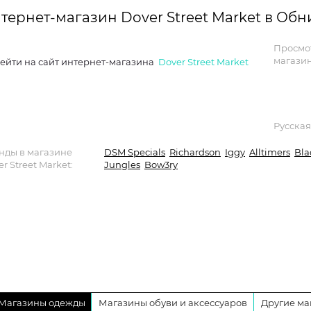
тернет-магазин Dover Street Market в Об
Просмо
магазин
ейти на сайт интернет-магазина
Dover Street Market
Русская
нды в магазине
DSM Specials
Richardson
Iggy
Alltimers
Bla
r Street Market:
Jungles
Bow3ry
Магазины одежды
Магазины обуви и аксессуаров
Другие ма