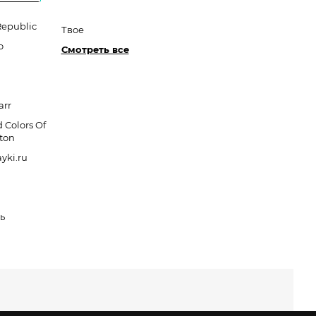
Republic
Твое
o
Смотреть все
arr
 Colors Of
ton
yki.ru
ь