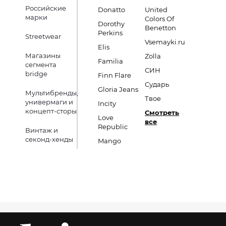
Российские
Donatto
United
марки
Colors Of
Dorothy
Benetton
Perkins
Streetwear
Vsemayki.ru
Elis
Магазины
Zolla
Familia
сегмента
СИН
bridge
Finn Flare
Сударь
Gloria Jeans
Мультибренды,
Твое
универмаги и
Incity
концепт-сторы
Смотреть
Love
все
Republic
Винтаж и
секонд-хенды
Mango