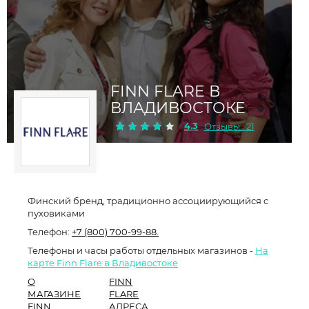
FINN FLARE В
ВЛАДИВОСТОКЕ
4.3
Отзывы : 21
Финский бренд, традиционно ассоциирующийся с
пуховиками
Телефон:
+7 (800) 700-99-88.
Телефоны и часы работы отдельных магазинов -
На
карте Finn Flare в Владивостоке
О
FINN
МАГАЗИНЕ
FLARE
FINN
АДРЕСА