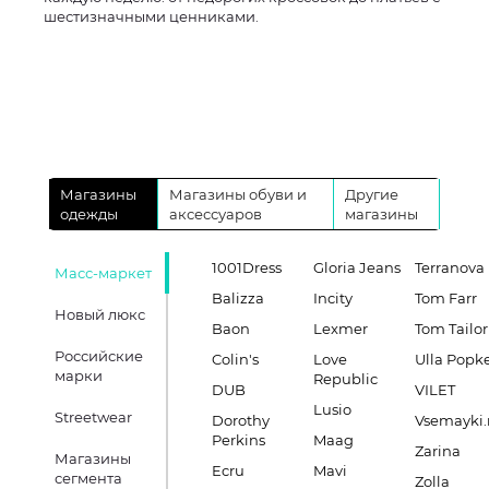
шестизначными ценниками.
Магазины
Магазины обуви и
Другие
одежды
аксессуаров
магазины
1001Dress
Gloria Jeans
Terranova
Масс-маркет
Balizza
Incity
Tom Farr
Новый люкс
Baon
Lexmer
Tom Tailor
Российские
Colin's
Love
Ulla Popk
марки
Republic
DUB
VILET
Lusio
Streetwear
Dorothy
Vsemayki.
Perkins
Maag
Zarina
Магазины
Ecru
Mavi
сегмента
Zolla