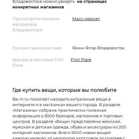
Владивостоке можно увидеть
на страницах
конкретных магазинов
Просмотреть похожие
Масс-маркет
магазины в
Владивостоке:
Русская транскрипция:
Финн Флэр Владивосток
Бренды в магазине Finn
Finn Flare
Flare:
Где купить вещи, которые вы полюбите
Be-in.ru помогает находить актуальные вещи в
интернете и в магазинах вашего города. В разделе
«Магазины» собрана практически полезная
информация о 3000 брендов, магазинов и торговых
центров. В разделе «Вещи» представлена женская,
мужская и детская одежда, обувь и аксессуары из 200
интернет-магазинов. Всего 5000 новых вещей
каждую неделю: от недорогих кроссовок до платьев с