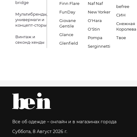
bridge
Finn Flare
Naf Naf
befree
FunDay
New Yorker
Мультибренды,
СИН
универмаги и
Giovane
O'Hara
Снежная
концепт-сторы
Gentile
O'Stin
Королева
Glance
Винтаж и
Pompa
Твое
секонд-хенды
Glenfield
Serginnetti
Все об одежде – онлайн и в магазинах города
Суббота, 8 Август 2026 г.