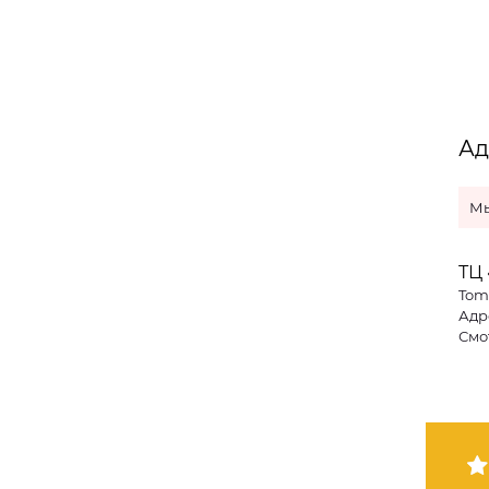
Ад
Мы
ТЦ 
Tom
Адре
Смо