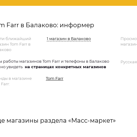
m Farr в Балаково: информер
ти ближайший
1 магазин в Балаково
Просмо
азин Tom Farr в
магазин
аково
ы работы магазинов Tom Farr и телефоны в Балаково
Русская
но увидеть
на страницах конкретных магазинов
нды в магазине
Tom Farr
Farr:
е магазины раздела «Масс-маркет»