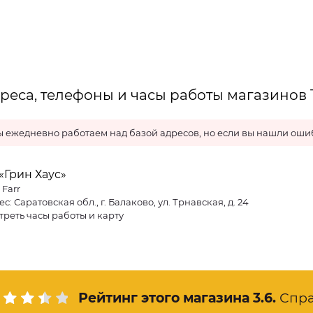
реса, телефоны и часы работы магазинов 
 ежедневно работаем над базой адресов, но если вы нашли ошиб
«Грин Хаус»
 Farr
с: Саратовская обл., г. Балаково, ул. Трнавская, д. 24
треть часы работы и карту
Рейтинг этого магазина
3.6
.
Спр