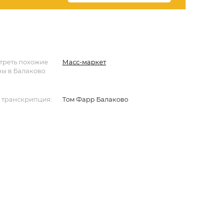
треть похожие
Масс-маркет
ы в Балаково:
 транскрипция:
Том Фарр Балаково