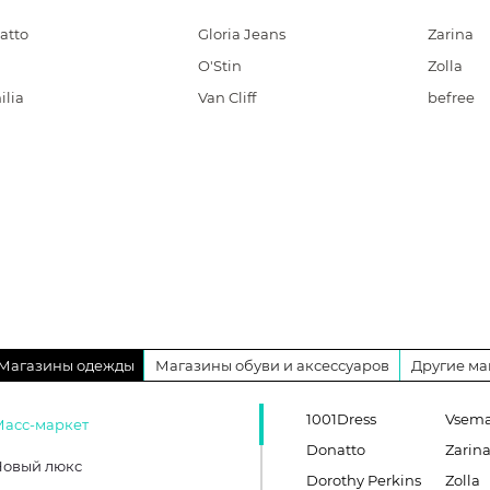
atto
Gloria Jeans
Zarina
O'Stin
Zolla
ilia
Van Cliff
befree
Магазины одежды
Магазины обуви и аксессуаров
Другие ма
1001Dress
Vsema
Масс-маркет
Donatto
Zarin
Новый люкс
Dorothy Perkins
Zolla