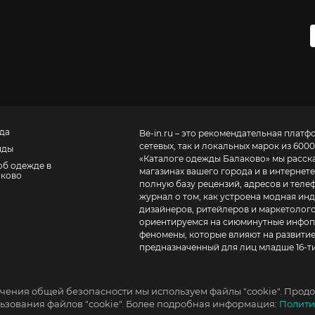
да
Be-in.ru – это рекомендательная платф
сетевых, так и локальных марок из 6000
нды
«
Каталоге одежды Балаково
» мы расск
об одежде в
магазинах вашего города и в интернете
аково
полную базу рецензий, адресов и телефонов маг
журнал о том, как устроена модная инд
дизайнеров, ритейлеров и маркетолого
ориентируемся на сиюминутные инфопо
феномены, которые влияют на развитие
предназначенный для лиц младше 16-ти
чения общей безопасности мы используем файлы "cookie". Продо
зования файлов "cookie". Более подробная информация:
Полити