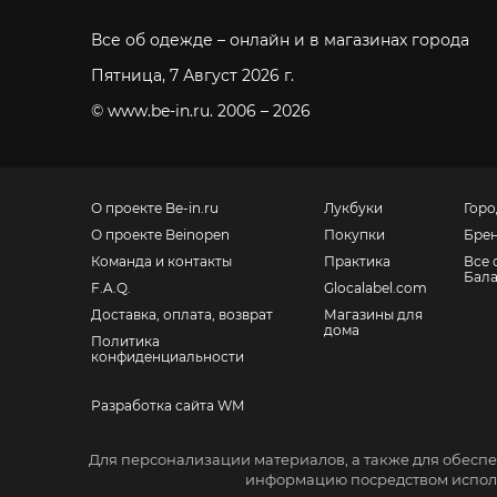
Все об одежде – онлайн и в магазинах города
Пятница, 7 Август 2026 г.
© www.be-in.ru. 2006 – 2026
О проекте Be-in.ru
Лукбуки
Горо
О проекте Beinopen
Покупки
Бре
Команда и контакты
Практика
Все 
Бал
F.A.Q.
Glocalabel.com
Доставка, оплата, возврат
Магазины для
дома
Политика
конфиденциальности
Разработка сайта WM
Санкт-Петербург, Невский пр., 139
Для персонализации материалов, а также для обеспе
Москва, Большой Ордынский пер., 4, стр. 2
информацию посредством исполь