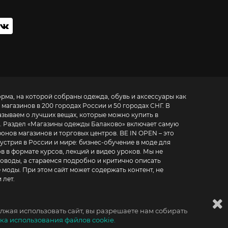
орма, на которой собраны одежда, обувь и аксессуары как
 магазинов в 200 городах России и 50 городах СНГ. В
азываем о лучших вещах, которые можно купить в
. Раздел «
Магазины одежды Балаково
» включает самую
азинов и торговых центров. BE IN OPEN – это
устрия в России и мире:
бизнес-обучение в моде для
в в формате курсов, лекций и видео уроков
. Мы не
воды, а стараемся подробно и критично описать
 моды. При этом сайт может содержать контент, не
 лет.
лжая использовать сайт, вы разрешаете нам собирать
ка использования файлов cookie.