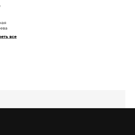
e
ная
лева
еть все