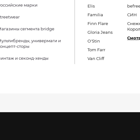
оссийские марки
Elis
befre
Familia
СИН
treetwear
Finn Flare
Снеж
агазины сегмента bridge
Коро
Gloria Jeans
Смотр
ультибренды, универмаги и
O'Stin
онцепт-сторы
Tom Farr
интаж и секонд-хенды
Van Cliff