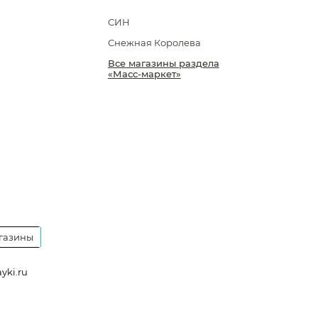
СИН
Снежная Королева
Все магазины раздела
«Масс-маркет»
газины
yki.ru
a