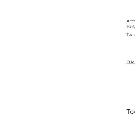
Асс
Part
Тел
О М
То