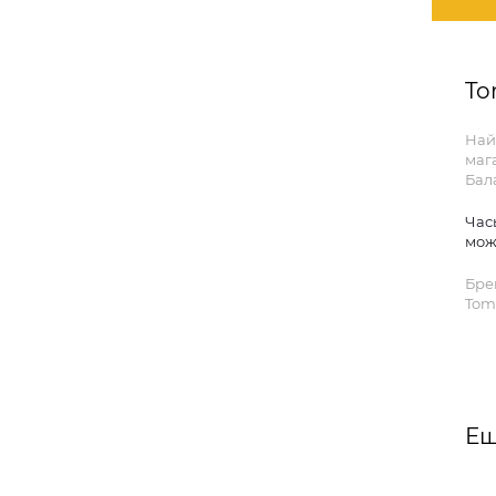
To
Най
маг
Бал
Час
мож
Бре
Tom 
Ещ