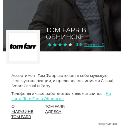
TOM FARR В
ОБНИНСКЕ
3.6
Отзывы : 3
Ассортимент Том Фарр включает в себя мужскую,
женскую коллекции, и представлен линиями Casual,
Smart Casual и Party
Телефоны и часы работы отдельных магазинов -
На
карте Tom Farr в Обнинске
О
TOM FARR
МАГАЗИНЕ
АДРЕСА
TOM FARR
поделиться: