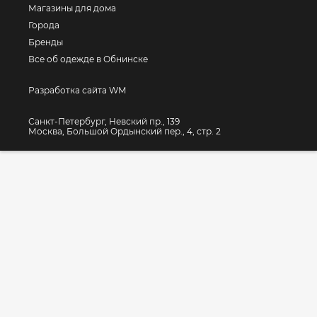
Магазины для дома
Города
Бренды
Все об одежде в Обнинске
Разработка сайта WM
Санкт-Петербург, Невский пр., 139
Москва, Большой Ордынский пер., 4, стр. 2