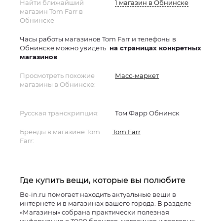
Найти ближайший
1 магазин в Обнинске
магазин Tom Farr в
Обнинске
Часы работы магазинов Tom Farr и телефоны в
Обнинске можно увидеть
на страницах конкретных
магазинов
Просмотреть похожие
Масс-маркет
магазины в Обнинске:
Русская транскрипция:
Том Фарр Обнинск
Бренды в магазине Tom
Tom Farr
Farr:
Где купить вещи, которые вы полюбите
Be-in.ru помогает находить актуальные вещи в
интернете и в магазинах вашего города. В разделе
«Магазины» собрана практически полезная