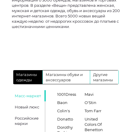
информация о 3000 брендов, магазинов и торговых
центров. В разделе «Вещи» представлена женская,
мужская и детская одежда, обувь и аксессуары из 200
интернет-магазинов. Всего 5000 новых вещей
каждую неделю: от недорогих кроссовок до платьев с
шестизначными ценниками.
Магазины
Магазины обуви и
Другие
одежды
аксессуаров
магазины
1001Dress
Mavi
Масс-маркет
Baon
O'Stin
Новый люкс
Colin's
Tom Farr
Российские
Donatto
United
марки
Colors Of
Dorothy
Benetton