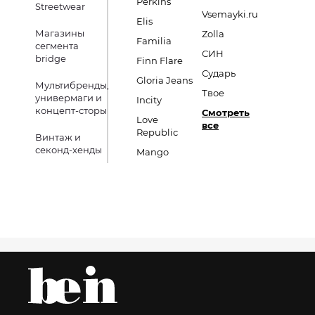
Perkins
Streetwear
Vsemayki.ru
Elis
Магазины
Zolla
Familia
сегмента
СИН
bridge
Finn Flare
Сударь
Gloria Jeans
Мультибренды,
Твое
универмаги и
Incity
концепт-сторы
Смотреть
Love
все
Republic
Винтаж и
секонд-хенды
Mango