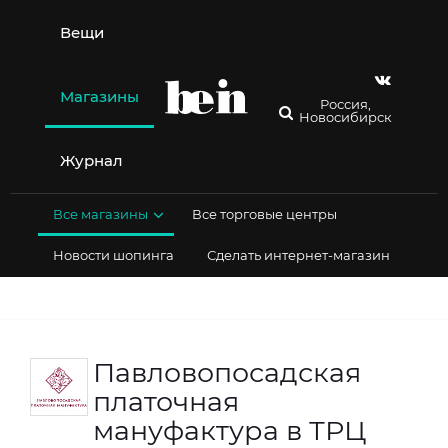
Перейти
к
Вещи
содержимому
Магазины
Россия,
Новосибирск
Журнал
Все магазины
Все торговые центры
Новости шопинга
Сделать интернет-магазин
Павловопосадская
платочная
мануфактура в ТРЦ