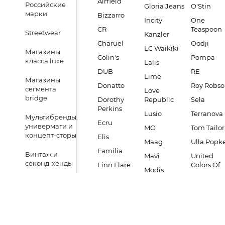
Airfield
Российские
Gloria Jeans
O'Stin
марки
Bizzarro
Incity
One
CR
Teaspoon
Streetwear
Kanzler
Charuel
Oodji
LC Waikiki
Магазины
Colin's
Pompa
класса luxe
Lalis
DUB
RE
Lime
Магазины
Donatto
Roy Robs
сегмента
Love
bridge
Dorothy
Republic
Sela
Perkins
Lusio
Terranova
Мультибренды,
Ecru
универмаги и
MO
Tom Tailor
концепт-сторы
Elis
Maag
Ulla Popk
Familia
Винтаж и
Mavi
United
секонд-хенды
Finn Flare
Colors Of
Modis