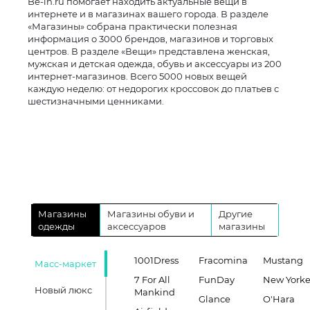
Be-in.ru помогает находить актуальные вещи в
интернете и в магазинах вашего города. В разделе
«Магазины» собрана практически полезная
информация о 3000 брендов, магазинов и торговых
центров. В разделе «Вещи» представлена женская,
мужская и детская одежда, обувь и аксессуары из 200
интернет-магазинов. Всего 5000 новых вещей
каждую неделю: от недорогих кроссовок до платьев с
шестизначными ценниками.
Магазины
Магазины обуви и
Другие
одежды
аксессуаров
магазины
1001Dress
Fracomina
Mustang
Масс-маркет
7 For All
FunDay
New Yorke
Новый люкс
Mankind
Glance
O'Hara