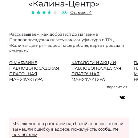
«Калина-Центр»
3.6
Отзывы : 4
Рассказываем, как добраться до магазина
Павловопосадская платочная мануфактура в ТРЦ
«Калина-Центр» – адрес, часы работы, карта проезда и
контакты
О МАГАЗИНЕ
КАТАЛОГИ И АКЦИИ
П
ПАВЛОВОПОСАДСКАЯ
ПАВЛОВОПОСАДСКАЯ
П
ПЛАТОЧНАЯ
ПЛАТОЧНАЯ
М
МАНУФАКТУРА
МАНУФАКТУРА
Н
поделиться:
Мы ежедневно работаем над базой адресов, но если
вы нашли ошибку в адресе, пожалуйста,
сообщите
нам об этом