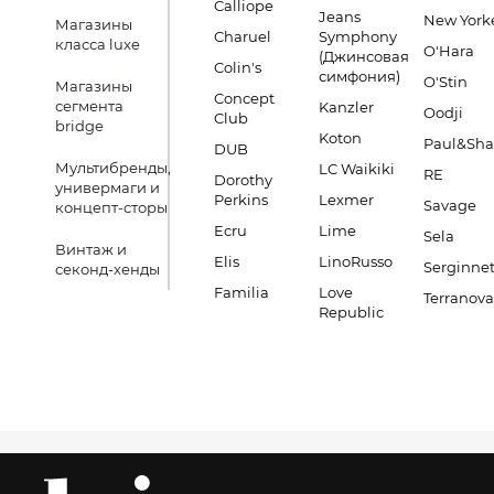
Calliope
Jeans
New York
Магазины
Charuel
Symphony
класса luxe
O'Hara
(Джинсовая
Colin's
симфония)
O'Stin
Магазины
Concept
сегмента
Kanzler
Oodji
Club
bridge
Koton
Paul&Sha
DUB
Мультибренды,
LC Waikiki
RE
Dorothy
универмаги и
Perkins
Lexmer
Savage
концепт-сторы
Ecru
Lime
Sela
Винтаж и
Elis
LinoRusso
Serginnet
секонд-хенды
Familia
Love
Terranova
Republic