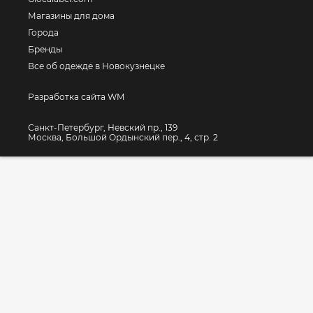
Магазины для дома
Города
Бренды
Все об одежде в Новокузнецке
Разработка сайта WM
Санкт-Петербург, Невский пр., 139
Москва, Большой Ордынский пер., 4, стр. 2