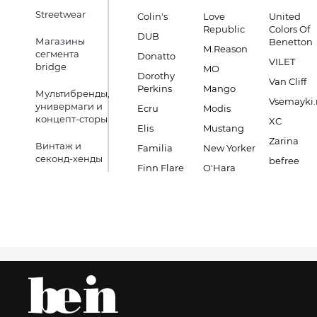
Streetwear
Colin's
Love
United
Republic
Colors Of
DUB
Магазины
Benetton
M.Reason
сегмента
Donatto
VILET
bridge
MO
Dorothy
Van Cliff
Perkins
Mango
Мультибренды,
Vsemayki.
универмаги и
Ecru
Modis
концепт-сторы
XC
Elis
Mustang
Zarina
Винтаж и
Familia
New Yorker
секонд-хенды
befree
Finn Flare
O'Hara