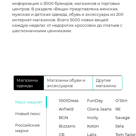
информация о 3000 брендов, магазинов и торговых
центров. В разделе «Вещи» представлена женская,
мужская и детская одежда, обувь и аксессуары из 200
интернет-магазинов. Всего 5000 новых вещей
каждую неделю: от недорогих кроссовок до платьев с
шестизначными ценниками.
Магазины
Магазины обуви и
Другие
одежды
аксессуаров
магазины
1001Dress
FunDay
O'Stin
Масс-маркет
Airfield
Gloria Jeans
RE
Новый люкс
BGN
Incity
Savage
Российские
Bizzarro
Koton
Sela
марки
CR
Lalis
Tom Tailor