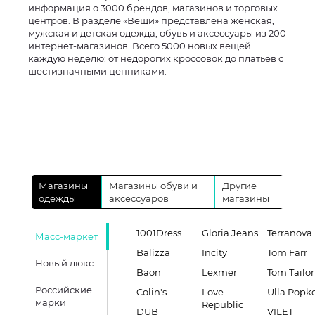
информация о 3000 брендов, магазинов и торговых
центров. В разделе «Вещи» представлена женская,
мужская и детская одежда, обувь и аксессуары из 200
интернет-магазинов. Всего 5000 новых вещей
каждую неделю: от недорогих кроссовок до платьев с
шестизначными ценниками.
Магазины
Магазины обуви и
Другие
одежды
аксессуаров
магазины
1001Dress
Gloria Jeans
Terranova
Масс-маркет
Balizza
Incity
Tom Farr
Новый люкс
Baon
Lexmer
Tom Tailor
Российские
Colin's
Love
Ulla Popk
марки
Republic
DUB
VILET