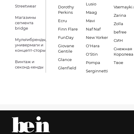
Lusio
Streetwear
Dorothy
Vsemayki.
Perkins
Maag
Zarina
Магазины
Ecru
Mavi
сегмента
Zolla
bridge
Finn Flare
Naf Naf
befree
FunDay
New Yorker
Мультибренды,
СИН
универмаги и
Giovane
O'Hara
Снежная
концепт-сторы
Gentile
O'Stin
Королева
Glance
Винтаж и
Pompa
Твое
секонд-хенды
Glenfield
Serginnetti