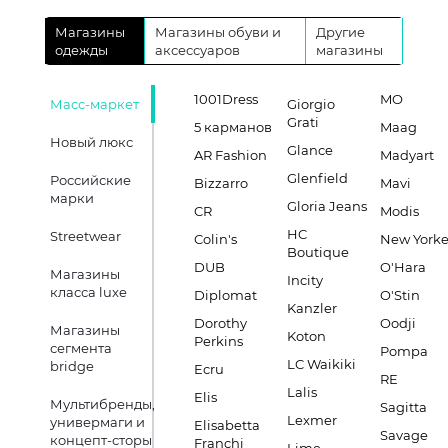
Магазины
Магазины обуви и
Другие
одежды
аксессуаров
магазины
1001Dress
MO
Масс-маркет
Giorgio
Grati
5 карманов
Maag
Новый люкс
Glance
AR Fashion
Madyart
Glenfield
Российские
Bizzarro
Mavi
марки
Gloria Jeans
CR
Modis
HC
Streetwear
Colin's
New Yorke
Boutique
DUB
O'Hara
Магазины
Incity
класса luxe
Diplomat
O'Stin
Kanzler
Dorothy
Oodji
Магазины
Koton
Perkins
сегмента
Pompa
LC Waikiki
bridge
Ecru
RE
Lalis
Elis
Мультибренды,
Sagitta
Lexmer
универмаги и
Elisabetta
Savage
концепт-сторы
Franchi