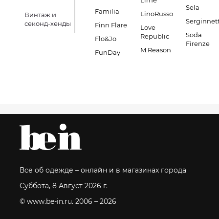
Lime
Sela
Familia
LinoRusso
Винтаж и
Serginnett
секонд-хенды
Finn Flare
Love
Soda
Republic
Flo&Jo
Firenze
M.Reason
FunDay
Все об одежде – онлайн и в магазинах города
Суббота, 8 Август 2026 г.
© www.be-in.ru. 2006 – 2026