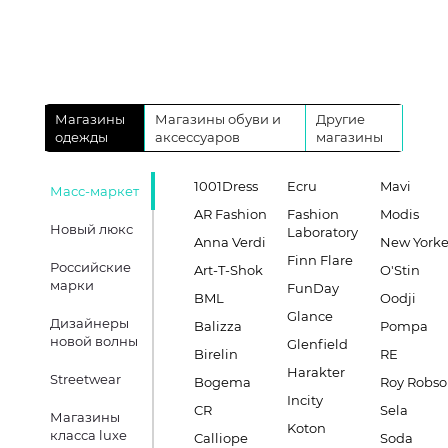
Магазины
Магазины обуви и
Другие
одежды
аксессуаров
магазины
1001Dress
Ecru
Mavi
Масс-маркет
AR Fashion
Fashion
Modis
Новый люкс
Laboratory
Anna Verdi
New Yorke
Finn Flare
Российские
Art-T-Shok
O'Stin
марки
FunDay
BML
Oodji
Glance
Дизайнеры
Balizza
Pompa
новой волны
Glenfield
Birelin
RE
Harakter
Streetwear
Bogema
Roy Robs
Incity
CR
Sela
Магазины
Koton
класса luxe
Calliope
Soda