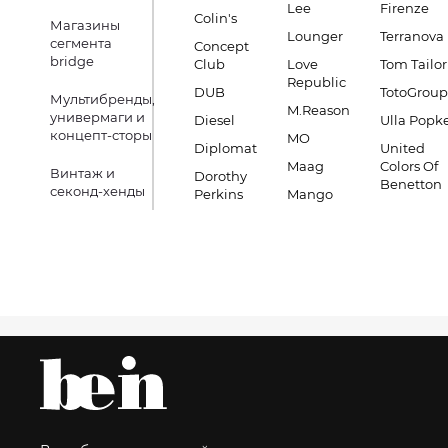
Lee
Firenze
Colin's
Магазины
Lounger
Terranova
сегмента
Concept
bridge
Club
Love
Tom Tailor
Republic
DUB
TotoGroup
Мультибренды,
M.Reason
универмаги и
Diesel
Ulla Popk
концепт-сторы
MO
Diplomat
United
Maag
Colors Of
Винтаж и
Dorothy
Benetton
секонд-хенды
Perkins
Mango