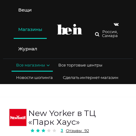
Перейти
к
Вещи
содержимому
Магазины
Россия,
Самара
Журнал
Все магазины
Все торговые центры
Новости шопинга
Сделать интернет-магазин
New Yorker в ТЦ
«Парк Хаус»
3
Отзывы : 92