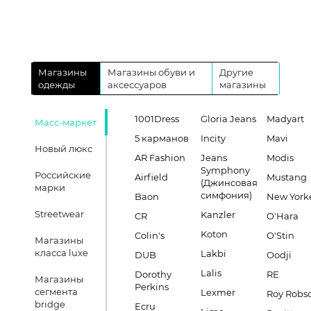
Магазины
Магазины обуви и
Другие
одежды
аксессуаров
магазины
1001Dress
Gloria Jeans
Madyart
Масс-маркет
5 карманов
Incity
Mavi
Новый люкс
AR Fashion
Jeans
Modis
Symphony
Российские
Airfield
Mustang
(Джинсовая
марки
симфония)
Baon
New York
Streetwear
Kanzler
CR
O'Hara
Koton
Colin's
O'Stin
Магазины
класса luxe
Lakbi
DUB
Oodji
Lalis
Dorothy
RE
Магазины
Perkins
сегмента
Lexmer
Roy Robs
bridge
Ecru