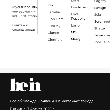
Lime
Sagitta
Elis
Мультибренды,
LinoRusso
Savage
универмаги и
Familia
Love
Sela
концепт-сторы
Republic
Finn Flare
Serginnet
Винтаж и
Lusio
FunDay
Shatte
секонд-хенды
MO
Glance
Terranova
Maag
Glenfield
Tom Tailo
Все об одежде – онлайн и в магазинах города
Пятница, 7 Август 2026 г.