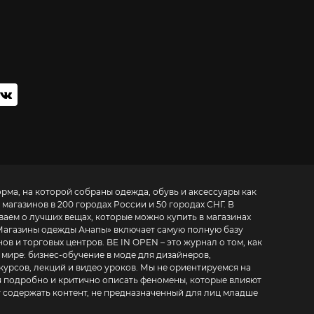
орма, на которой собраны одежда, обувь и аксессуары как
 магазинов в 200 городах России и 50 городах СНГ. В
ваем о лучших вещах, которые можно купить в магазинах
Магазины одежды Анапы
» включает самую полную базу
. BE IN OPEN – это журнал о том, как
 мире:
бизнес-обучение в моде для дизайнеров,
курсов, лекций и видео уроков
. Мы не ориентируемся на
 подробно и критично описать феномены, которые влияют
т содержать контент, не предназначенный для лиц младше