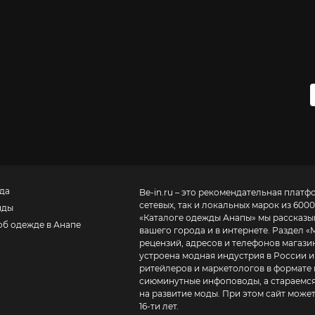
да
Be-in.ru – это рекомендательная платф
сетевых, так и локальных марок из 6000
нды
«
Каталоге одежды Анапы
» мы рассказы
об одежде в Анапе
вашего города и в интернете. Раздел «
рецензий, адресов и телефонов магазинов и торговых центров
устроена модная индустрия в России и
ритейлеров и маркетологов в формате 
сиюминутные инфоповоды, а стараемся
на развитие моды. При этом сайт може
16-ти лет.