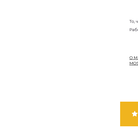
То, 
Раб
О М
MO