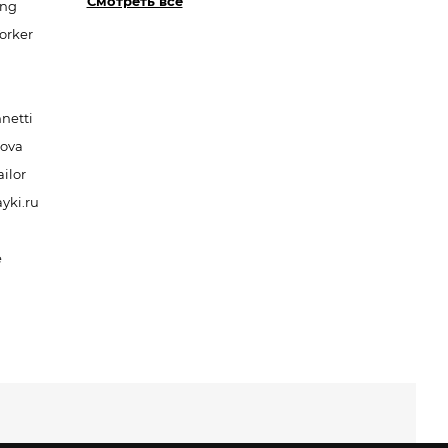
Смотреть все
ang
orker
netti
nova
ilor
yki.ru
e