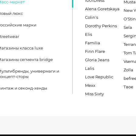
1001Dress
Масс-маркет
Must
Alena Goretskaya
New Y
Новый люкс
Colin's
O'Stin
оссийские марки
Dorothy Perkins
Sela
Elis
Sergin
treetwear
Familia
Terra
агазины класса luxe
Finn Flare
Tom Ta
агазины сегмента bridge
Gloria Jeans
Vsema
Lalis
Zolla
ультибренды, универмаги и
онцепт-сторы
Love Republic
befre
Mexx
Твое
интаж и секонд-хенды
Miss Sixty