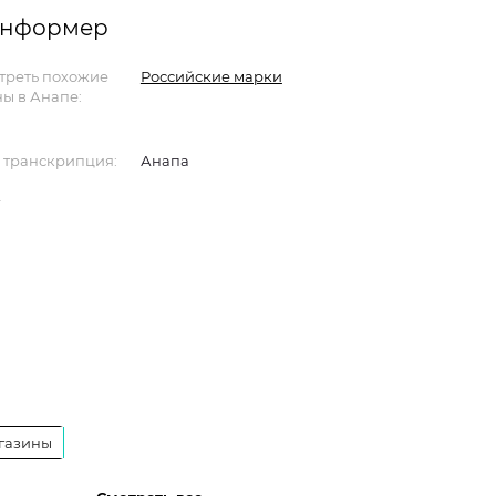
 информер
треть похожие
Российские марки
ы в Анапе:
 транскрипция:
Анапа
газины