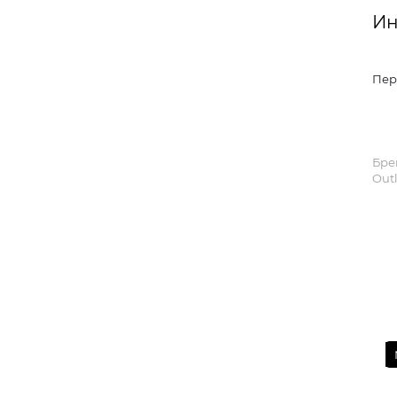
Ин
Пер
Бре
Out