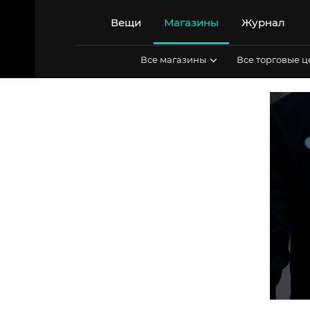
Перейти
к
Вещи
Магазины
Журнал
содержимому
Все магазины
Все торговые 