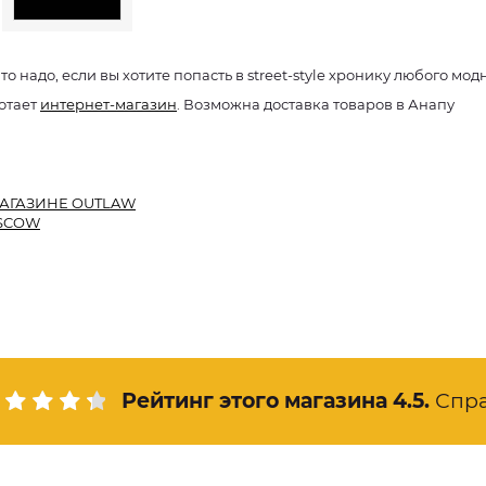
что надо, если вы хотите попасть в street-style хронику любого м
отает
интернет-магазин
. Возможна доставка товаров в Анапу
АГАЗИНЕ OUTLAW
SCOW
Рейтинг этого магазина
4.5
.
Спр