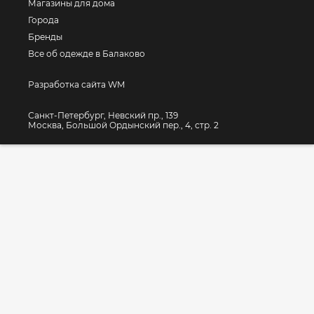
Магазины для дома
Города
Бренды
Все об одежде в Балаково
Разработка сайта WM
Санкт-Петербург, Невский пр., 139
Москва, Большой Ордынский пер., 4, стр. 2