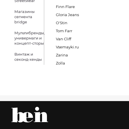
Streetwear
Finn Flare
Магазины
Gloria Jeans
сегмента
bridge
O'Stin
Tom Farr
Мультибренды,
универмаги и
Van Cliff
концепт-сторы
Vsemayki.ru
Винтаж и
Zarina
секонд-хенды
Zolla