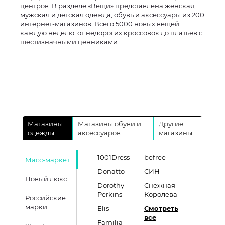
центров. В разделе «Вещи» представлена женская,
мужская и детская одежда, обувь и аксессуары из 200
интернет-магазинов. Всего 5000 новых вещей
каждую неделю: от недорогих кроссовок до платьев с
шестизначными ценниками.
Магазины
Магазины обуви и
Другие
одежды
аксессуаров
магазины
1001Dress
befree
Масс-маркет
Donatto
СИН
Новый люкс
Dorothy
Снежная
Perkins
Королева
Российские
марки
Elis
Смотреть
все
Familia