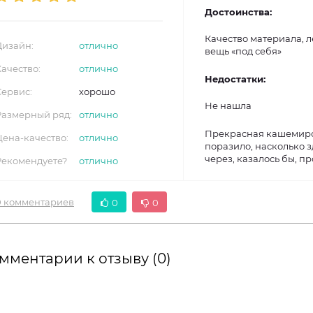
Достоинства:
Качество материала, л
Дизайн:
отлично
вещь «под себя»
Качество:
отлично
Недостатки:
Сервис:
хорошо
Не нашла
Размерный ряд:
отлично
Прекрасная кашемиров
Цена-качество:
отлично
поразило, насколько 
через, казалось бы, п
Рекомендуете?
отлично
0 комментариев
0
0
мментарии к отзыву (0)