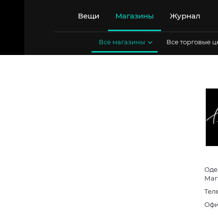
Перейти
к
Вещи
Магазины
Журнал
содержимому
Все магазины
Все торговые 
Оде
Маг
Тел