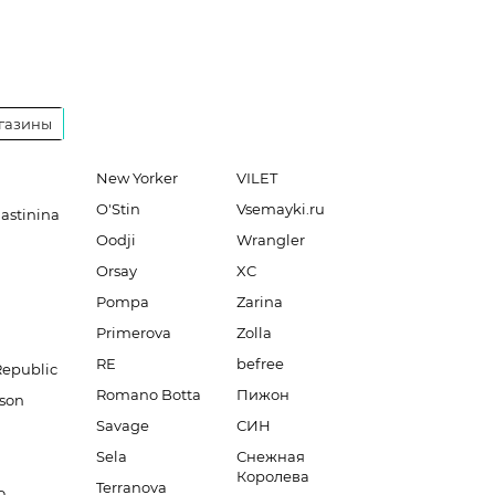
газины
New Yorker
VILET
O'Stin
Vsemayki.ru
lastinina
Oodji
Wrangler
Orsay
XC
Pompa
Zarina
Primerova
Zolla
RE
befree
Republic
Romano Botta
Пижон
son
Savage
СИН
Sela
Снежная
Королева
Terranova
o