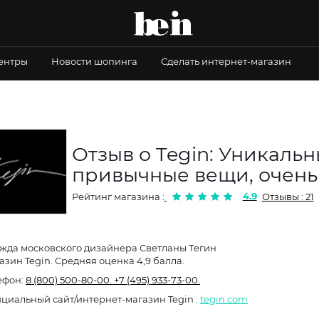
центры
Новости шопинга
Сделать интернет-магазин
Отзыв о Tegin: Уникальн
привычные вещи, очень
4.9
Рейтинг магазина :
Отзывы : 21
жда московского дизайнера Светланы Тегин
азин Tegin. Средняя оценка 4,9 балла.
ефон:
8 (800) 500-80-00.
+7 (495) 933-73-00.
Официальный сайт/интернет-магазин Tegin :
tegin.com