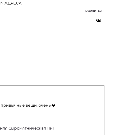
IN АДРЕСА
поделиться:
 привычные вещи, очень ❤️
жняя Сыромятническая 11к1