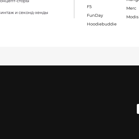
онцепт-сторы
F5
Merc
интаж и секонд-хенды
FunDay
Modis
Hoodiebuddie