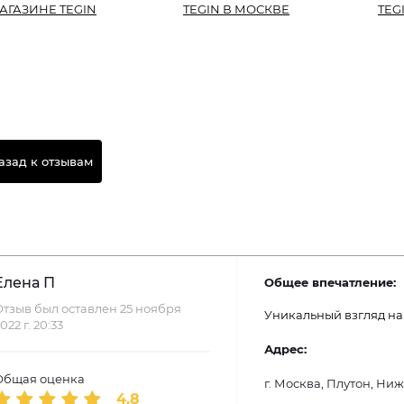
АГАЗИНЕ TEGIN
TEGIN В МОСКВЕ
TEG
азад к отзывам
Елена П
Общее впечатление:
тзыв был оставлен 25 ноября
Уникальный взгляд на
022 г. 20:33
Адрес:
Общая оценка
г. Москва, Плутон, Ни
4.8