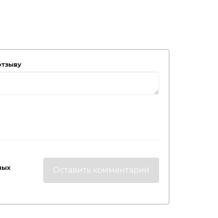
отзыву
ных