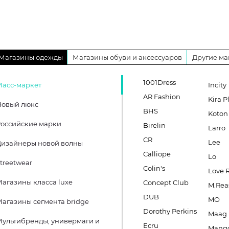
Магазины одежды
Магазины обуви и аксессуаров
Другие ма
1001Dress
Масс-маркет
Incity
AR Fashion
Kira P
Новый люкс
BHS
Koton
оссийские марки
Birelin
Larro
CR
Lee
Дизайнеры новой волны
Calliope
Lo
treetwear
Colin's
Love 
агазины класса luxe
Concept Club
M.Rea
DUB
MO
агазины сегмента bridge
Dorothy Perkins
Maag
ультибренды, универмаги и
Ecru
Mang