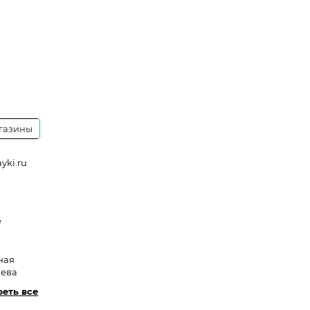
газины
yki.ru
a
e
ная
лева
еть все