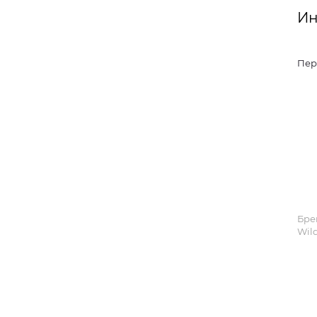
Ин
Пер
Бре
Wild