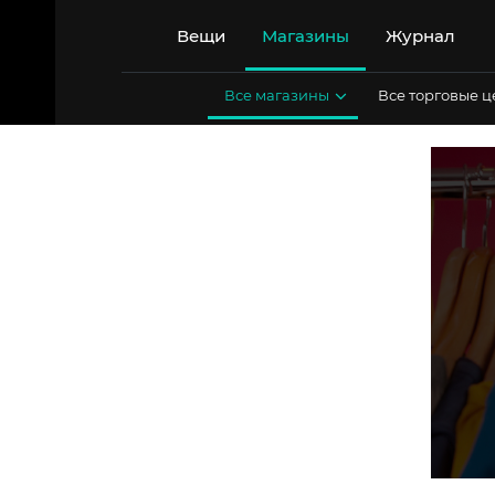
Перейти
к
Вещи
Магазины
Журнал
содержимому
Все магазины
Все торговые 