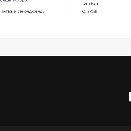
онцепт-сторы
Tom Farr
интаж и секонд-хенды
Van Cliff