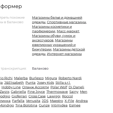
информер
треть похожие
Магазины белья и домашней
ы в Балаково:
одежды
,
Спортивные магазины
,
Магазины косметики и
парфюмерии
,
Масс-маркет
,
Магазины обуви, сумок и
аксессуаров
,
Магазины
ювелирных украшений и
бижутерии
,
Магазины детской
одежды
,
Интернет-магазины
 транскрипция:
Балаково
rio Richi
Malerba
Burlesco
Migura
Roberto Nardi
ja
J&Elisabeth
Punta
Josey Kids
Stilla s.r.l.
Hobby Line
Оланж Ассорти
Polar Wolf
Di Daneli
Zarzis
Gabriella
Fine Joyce
Thermowave
Sainy
Men
odgio
Gioferrari
Cross Case
Lawiggi
Roccol
линка
Farfalla
Venusita
JDS
Maestro
X-File
Andrea
Mondigo
Tina Bolotina
Gunze
Intimidea
Esmee