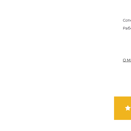
Сот
Раб
О М