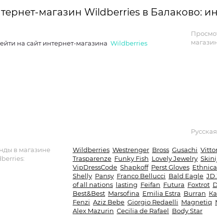
тернет-магазин Wildberries в Балаково: 
Просмо
магазин
ейти на сайт интернет-магазина
Wildberries
Русская
нды в магазине
Wildberries
Westrenger
Bross
Gusachi
Vitto
berries:
Trasparenze
Funky Fish
Lovely Jewelry
Skini
VipDressCode
Shapkoff
Perst Gloves
Ethnica
Shelly
Pansy
Franco Bellucci
Bald Eagle
JD.
of all nations
lasting
Feifan
Futura
Foxtrot
D
Best&Best
Marsofina
Emilia Estra
Burran
Ка
Fenzi
Aziz Bebe
Giorgio Redaelli
Magnetiq
Alex Mazurin
Cecilia de Rafael
Body Star