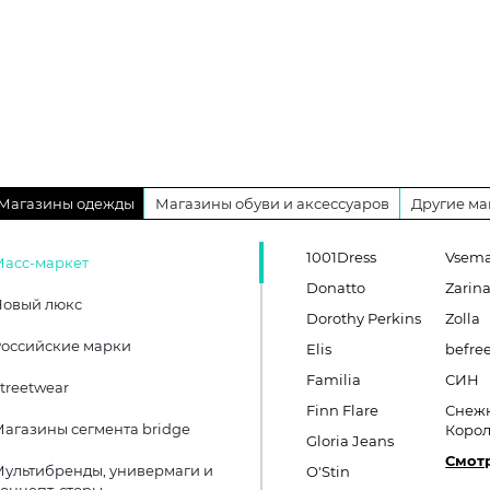
Магазины одежды
Магазины обуви и аксессуаров
Другие ма
1001Dress
Vsema
Масс-маркет
Donatto
Zarin
Новый люкс
Dorothy Perkins
Zolla
оссийские марки
Elis
befre
Familia
СИН
treetwear
Finn Flare
Снеж
агазины сегмента bridge
Коро
Gloria Jeans
Смотр
ультибренды, универмаги и
O'Stin