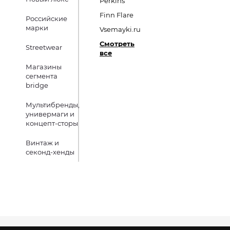
Perkins
Finn Flare
Российские
марки
Vsemayki.ru
Смотреть
Streetwear
все
Магазины
сегмента
bridge
Мультибренды,
универмаги и
концепт-сторы
Винтаж и
секонд-хенды