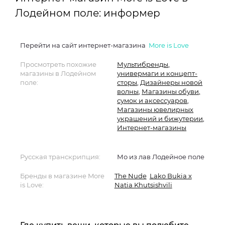
Лодейном поле: информер
Перейти на сайт интернет-магазина
More is Love
Просмотреть похожие
Мультибренды,
магазины в Лодейном
универмаги и концепт-
поле:
сторы
,
Дизайнеры новой
волны
,
Магазины обуви,
сумок и аксессуаров
,
Магазины ювелирных
украшений и бижутерии
,
Интернет-магазины
Русская транскрипция:
Мо из лав Лодейное поле
Бренды в магазине More
The Nude
Lako Bukia x
is Love:
Natia Khutsishvili