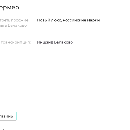
формер
треть похожие
Новый люкс
,
Российские марки
ы в Балаково:
 транскрипция:
Иншэйд Балаково
газины