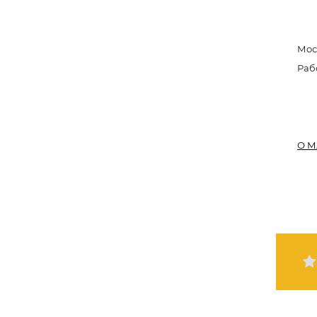
Мос
Раб
О М