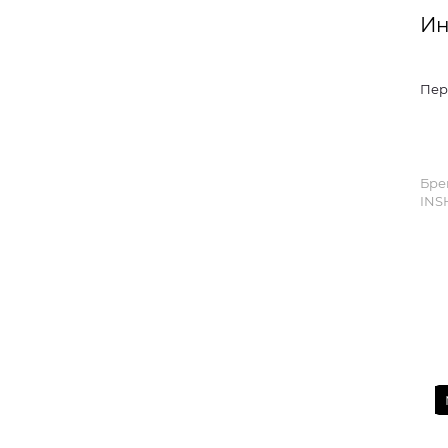
Ин
Пер
Бре
INS