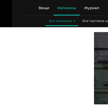
Перейти
к
Вещи
Магазины
Журнал
содержимому
Все магазины
Все торговые 