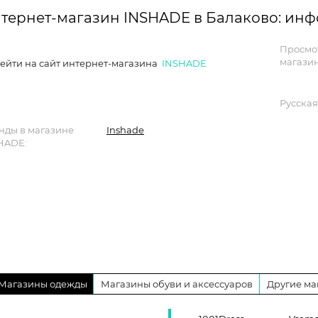
тернет-магазин INSHADE в Балаково: ин
Просмо
магазин
ейти на сайт интернет-магазина
INSHADE
Русская
нды в магазине
Inshade
HADE:
Магазины одежды
Магазины обуви и аксессуаров
Другие ма