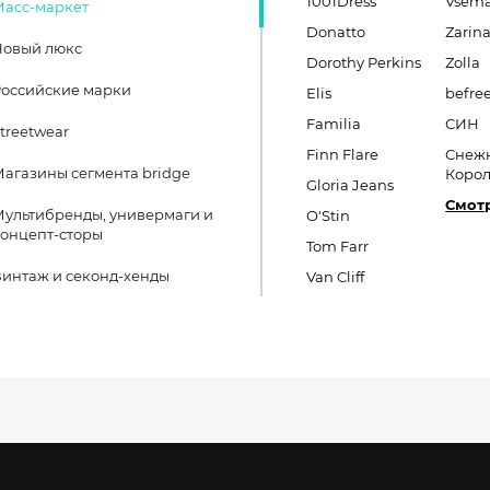
1001Dress
Vsema
Масс-маркет
Donatto
Zarin
Новый люкс
Dorothy Perkins
Zolla
оссийские марки
Elis
befre
Familia
СИН
treetwear
Finn Flare
Снеж
агазины сегмента bridge
Коро
Gloria Jeans
Смотр
ультибренды, универмаги и
O'Stin
онцепт-сторы
Tom Farr
интаж и секонд-хенды
Van Cliff