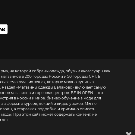
орма, на которой собраны одежда, обувь и аксессуары как
 магазинов в 200 городах России и 50 городах СНГ. В
азываем о лучших вещах, которые можно купить в
. Раздел «
Магазины одежды Балаково
» включает самую
азинов и торговых центров. BE IN OPEN – это
устрия в России и мире:
бизнес-обучение в моде для
в в формате курсов, лекций и видео уроков
. Мы не
воды, а стараемся подробно и критично описать
 моды. При этом сайт может содержать контент, не
 лет.