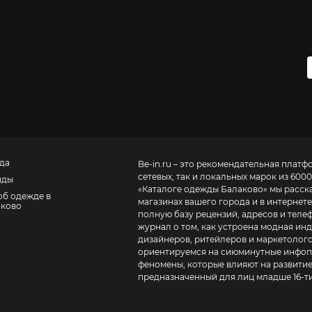
да
Be-in.ru – это рекомендательная платф
сетевых, так и локальных марок из 6000
нды
«
Каталоге одежды Балаково
» мы расск
об одежде в
магазинах вашего города и в интернете
аково
полную базу рецензий, адресов и телефонов маг
журнал о том, как устроена модная инд
дизайнеров, ритейлеров и маркетолого
ориентируемся на сиюминутные инфопо
феномены, которые влияют на развитие
предназначенный для лиц младше 16-ти