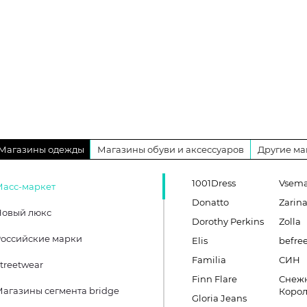
Магазины одежды
Магазины обуви и аксессуаров
Другие ма
1001Dress
Vsema
Масс-маркет
Donatto
Zarin
Новый люкс
Dorothy Perkins
Zolla
оссийские марки
Elis
befre
Familia
СИН
treetwear
Finn Flare
Снеж
агазины сегмента bridge
Коро
Gloria Jeans