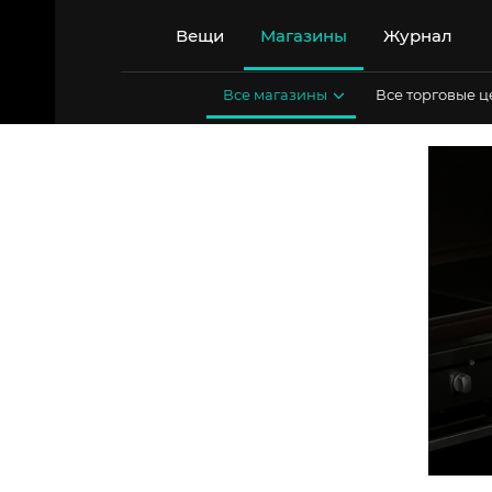
Перейти
к
Вещи
Магазины
Журнал
содержимому
Все магазины
Все торговые 