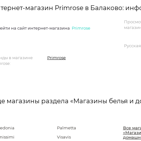
тернет-магазин Primrose в Балаково: ин
Просмо
магазин
ейти на сайт интернет-магазина
Primrose
Русская
нды в магазине
Primrose
rose:
е магазины раздела «Магазины белья и 
zedonia
Palmetta
Все маг
«Магази
missimi
Visavis
домашн