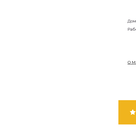
Дом
Раб
О М