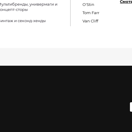
Смотр
ультибренды, универмаги и
O'Stin
онцепт-сторы
Tom Farr
интаж и секонд-хенды
Van Cliff