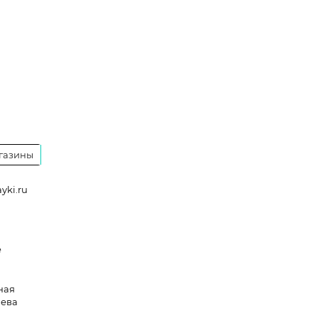
газины
yki.ru
a
e
ная
лева