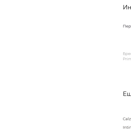
Ин
Пер
Бре
Prim
Ещ
Cal
Inti