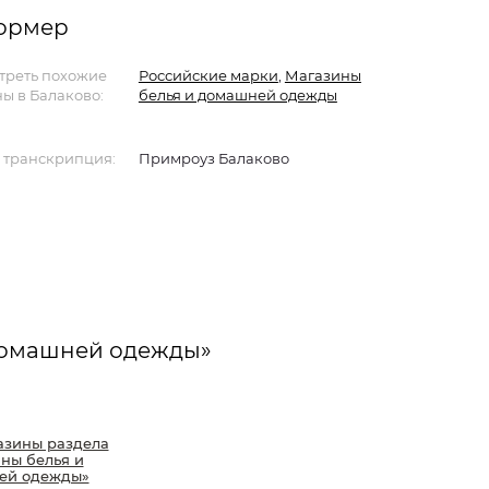
формер
треть похожие
Российские марки
,
Магазины
ы в Балаково:
белья и домашней одежды
 транскрипция:
Примроуз Балаково
домашней одежды»
азины раздела
ны белья и
ей одежды»