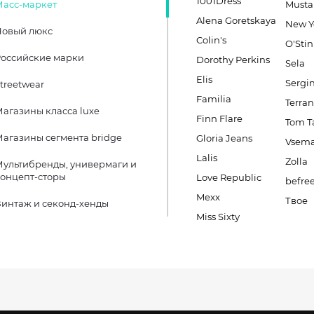
1001Dress
Масс-маркет
Must
Alena Goretskaya
New Y
Новый люкс
Colin's
O'Stin
оссийские марки
Dorothy Perkins
Sela
Elis
Sergin
treetwear
Familia
Terra
агазины класса luxe
Finn Flare
Tom Ta
агазины сегмента bridge
Gloria Jeans
Vsema
Lalis
Zolla
ультибренды, универмаги и
онцепт-сторы
Love Republic
befre
Mexx
Твое
интаж и секонд-хенды
Miss Sixty