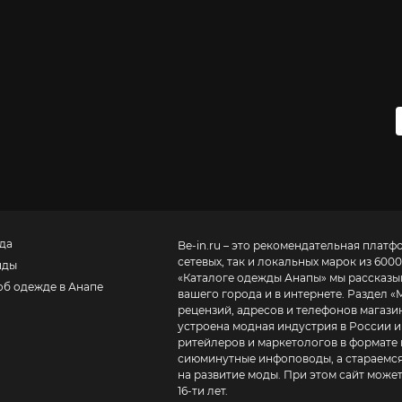
да
Be-in.ru – это рекомендательная платф
сетевых, так и локальных марок из 6000
нды
«
Каталоге одежды Анапы
» мы рассказы
об одежде в Анапе
вашего города и в интернете. Раздел «
рецензий, адресов и телефонов магазинов и торговых центров
устроена модная индустрия в России и
ритейлеров и маркетологов в формате 
сиюминутные инфоповоды, а стараемся
на развитие моды. При этом сайт може
16-ти лет.