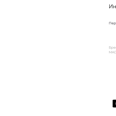
Ин
Пер
Бре
MAD