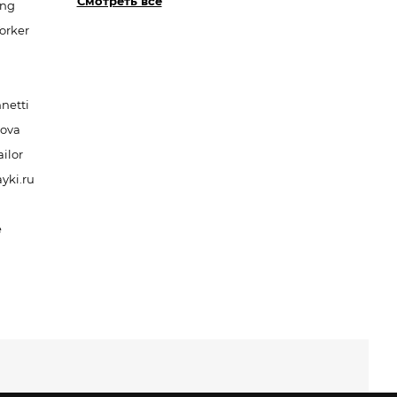
Смотреть все
ang
orker
netti
nova
ilor
yki.ru
e