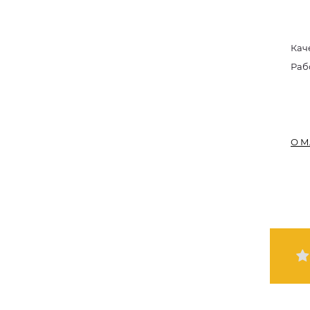
Кач
Раб
О М