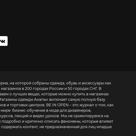
орма, на которой собраны одежда, обувь и аксессуары как
 магазинов в 200 городах России и 50 городах СНГ. В
ваем о лучших вещах, которые можно купить в магазинах
Магазины одежды Анапы
» включает самую полную базу
. BE IN OPEN – это журнал о том, как
 мире:
бизнес-обучение в моде для дизайнеров,
курсов, лекций и видео уроков
. Мы не ориентируемся на
 подробно и критично описать феномены, которые влияют
т содержать контент, не предназначенный для лиц младше