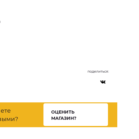
и
поделиться:
нете
ОЦЕНИТЬ
выми?
МАГАЗИН?