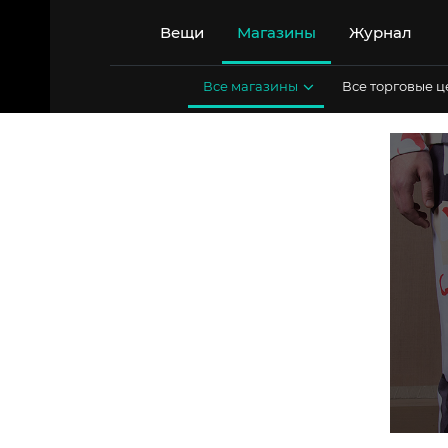
Перейти
к
Вещи
Магазины
Журнал
содержимому
Все магазины
Все торговые 