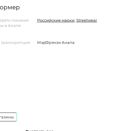
формер
треть похожие
Российские марки
,
Streetwear
ы в Анапе:
 транскрипция:
МэдФрэнзи Анапа
газины