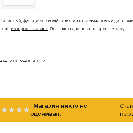
ественный, функциональный стритвир с продуманными деталям
отает
интернет-магазин
. Возможна доставка товаров в Анапу
АГАЗИНЕ MADFRENZY
Магазин никто не
Ста
оценивал
.
пер