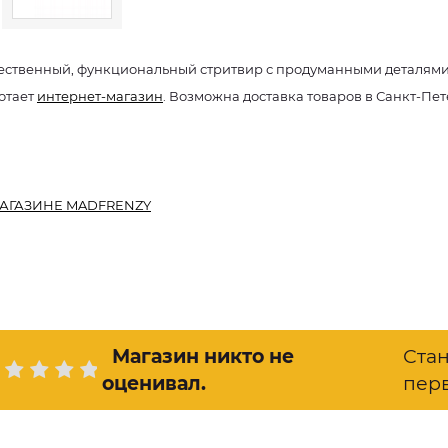
ественный, функциональный стритвир с продуманными деталям
отает
интернет-магазин
. Возможна доставка товаров в Санкт-Пе
АГАЗИНЕ MADFRENZY
Магазин никто не
Ста
оценивал
.
пер