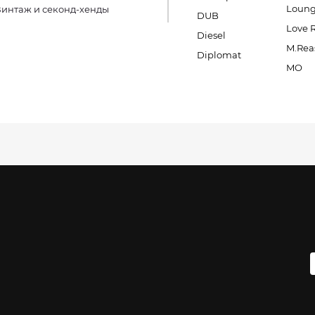
Loung
интаж и секонд-хенды
DUB
Love 
Diesel
M.Rea
Diplomat
MO