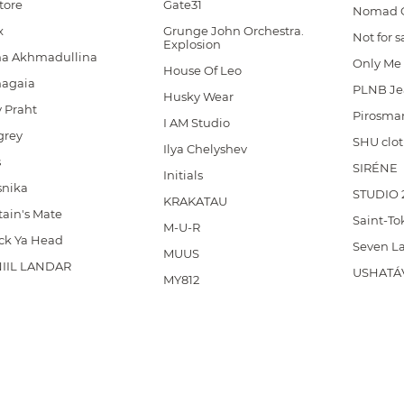
tore
Gate31
Nomad 
x
Grunge John Orchestra.
Not for s
Explosion
na Akhmadullina
Only Me
House Of Leo
hagaia
PLNB Je
Husky Wear
 Praht
Pirosma
I AM Studio
grey
SHU clot
Ilya Chelyshev
s
SIRÉNE
Initials
snika
STUDIO 
KRAKATAU
ain's Mate
Saint-To
M-U-R
ck Ya Head
Seven L
MUUS
IIL LANDAR
USHATÁ
MY812