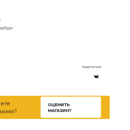
и
тербург
поделиться:
нете
ОЦЕНИТЬ
выми?
МАГАЗИН?