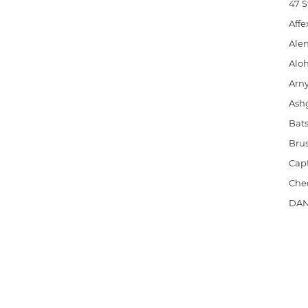
47 S
Affe
Ale
Alo
Arny
Ash
Bat
Bru
Capt
Che
DAN