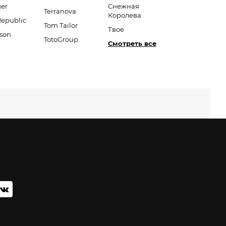
er
Снежная
Terranova
Королева
Republic
Tom Tailor
Твое
son
TotoGroup
Смотреть все