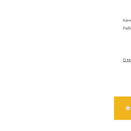
Кач
Раб
О М