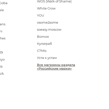
WOS (Walk of Shame)
Goba
White Crow
ale
YOU
osome2some
ans
soeasy.moscow
ni
Волчок
hes
Культраб
С7МЬ
29
Уста к устам
kyo
Все магазины раздела
ab
«Российские марки»
VA