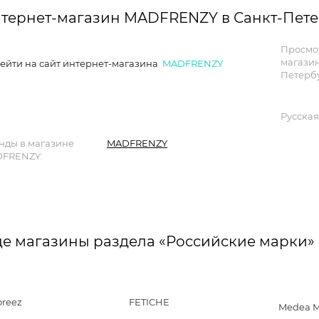
тернет-магазин MADFRENZY в Санкт-Пете
Просмо
магазин
ейти на сайт интернет-магазина
MADFRENZY
Петербу
Русская
нды в магазине
MADFRENZY
FRENZY:
е магазины раздела «Российские марки»
oreez
FETICHE
Medea M