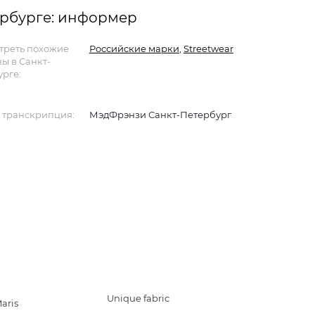
рбурге: информер
треть похожие
Российские марки
,
Streetwear
ы в Санкт-
рге:
 транскрипция:
МэдФрэнзи Санкт-Петербург
Unique fabric
aris