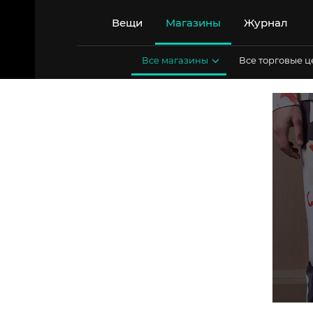
Перейти
к
Вещи
Магазины
Журнал
содержимому
Все магазины
Все торговые 