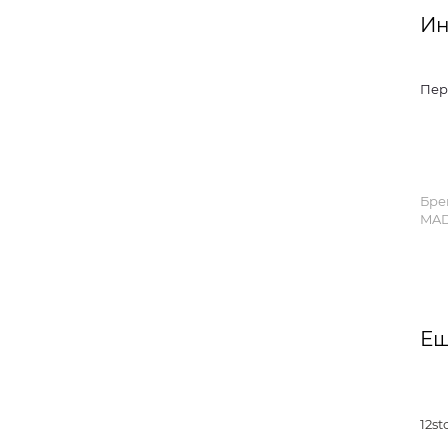
Ин
Пер
Бре
MAD
Ещ
12st