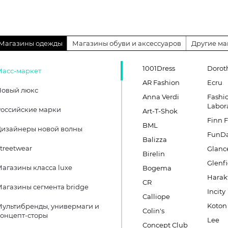
Магазины одежды
Магазины обуви и аксессуаров
Другие ма
1001Dress
Dorot
Масс-маркет
AR Fashion
Ecru
Новый люкс
Anna Verdi
Fashi
Labor
оссийские марки
Art-T-Shok
Finn F
BML
Дизайнеры новой волны
FunD
Balizza
treetwear
Glanc
Birelin
Glenfi
агазины класса luxe
Bogema
Harak
CR
агазины сегмента bridge
Incity
Calliope
Koton
ультибренды, универмаги и
Colin's
онцепт-сторы
Lee
Concept Club