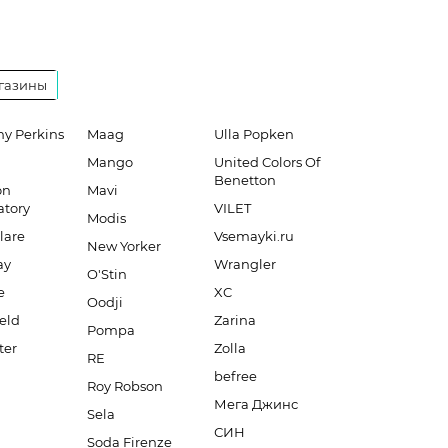
газины
hy Perkins
Maag
Ulla Popken
Mango
United Colors Of
Benetton
on
Mavi
atory
VILET
Modis
lare
Vsemayki.ru
New Yorker
ay
Wrangler
O'Stin
e
XC
Oodji
eld
Zarina
Pompa
ter
Zolla
RE
befree
Roy Robson
Мега Джинс
Sela
СИН
Soda Firenze