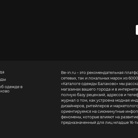
да
Be-in.ru – это рекомендательная платф
сетевых, так и локальных марок из 6000
нды
«
Каталоге одежды Балаково
» мы расск
об одежде в
магазинах вашего города и в интернете
аково
полную базу рецензий, адресов и телефонов маг
журнал о том, как устроена модная инд
дизайнеров, ритейлеров и маркетолого
ориентируемся на сиюминутные инфопо
феномены, которые влияют на развитие
предназначенный для лиц младше 16-ти