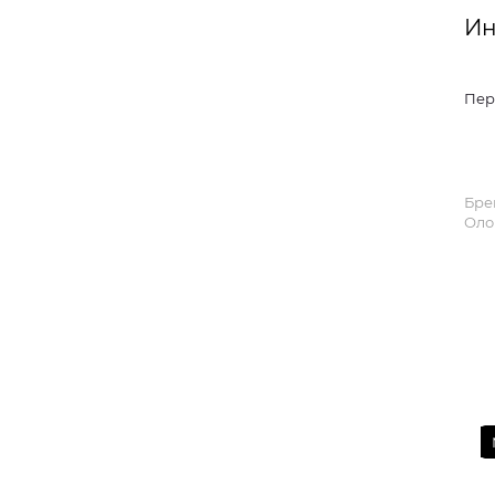
Ин
Пер
Бре
Оло