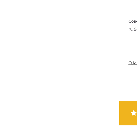
Сов
Раб
О М