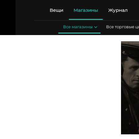
Перейти
к
Вещи
Магазины
Журнал
содержимому
Все магазины
Все торговые 