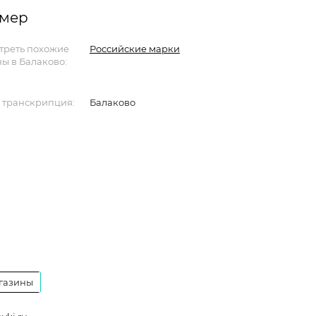
рмер
треть похожие
Российские марки
ы в Балаково:
 транскрипция:
Балаково
газины