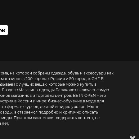
орма, на которой собраны одежда, обувь и аксессуары как
 магазинов в 200 городах России и 50 городах СНГ. В
азываем о лучших вещах, которые можно купить в
. Раздел «
Магазины одежды Балаково
» включает самую
азинов и торговых центров. BE IN OPEN – это
устрия в России и мире:
бизнес-обучение в моде для
в в формате курсов, лекций и видео уроков
. Мы не
воды, а стараемся подробно и критично описать
 моды. При этом сайт может содержать контент, не
 лет.