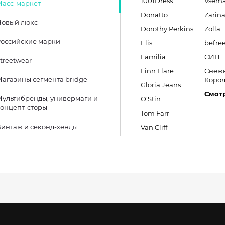
1001Dress
Vsema
Масс-маркет
Donatto
Zarin
Новый люкс
Dorothy Perkins
Zolla
оссийские марки
Elis
befre
Familia
СИН
treetwear
Finn Flare
Снеж
агазины сегмента bridge
Коро
Gloria Jeans
Смотр
ультибренды, универмаги и
O'Stin
онцепт-сторы
Tom Farr
интаж и секонд-хенды
Van Cliff