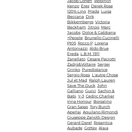
Jacob Cohen
Woolrich
Kenzo
Eres
Derek Rose
120% Lino
Prada
Luisa
Beccaria
Dirk
Bikkembergs
Victoria
Beckham
Jitrois
Marc
Jacobs
Dolce & Gabbana
+People
Brunello Cucinelli
Pt05
Rocco P
Lorena
Antoniazzi
Aldo Brue
Ereda
L.B.M. 1911
Zanellato
Cesare Paciotti
Zadig&Voltaire
Sergei
Grinko
Puredistance
Sergio Rossi
L'autre Chose
Jul et Mad
Ralph Lauren
Save The Duck
John
Galliano
Gucci
Sachin &
Babi
Y-3
Cedric Charlier
Inna Honour
Borsalino
Gran Sasso
Tory Burch
Aperlai
Aquilano.Rimondi
Giuseppe Zanotti Design
Gerard Darel
Rosantica
Aubade
Gottex
Alaia