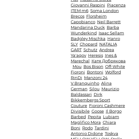
Giovanni Raspini
Piacenza
ITEM m6
Soma London
Brecos
Florsheim
Capobianco
Neil Barrett
Mandarina Duck
Barba
Wunderkind
Isaac Sellam
Badgley Mischka
Hanro
SLY
Chopard
NATALIA
GART
Schutz
Andrea
Ya'aqov
Heresis
Ines &
Marechal
Катя Добрякова
Mou
Bos Bison
Off-White
Fioroni
Bontoni
Wolford
RinDi
Manzoni 24
V.Branquinho
Alina
German
Silou
Maurizio
Baldassari
Dirk
Bikkembergs Sport
Couture
Fioroni Cashmere
Divisibile
Goose
Il Borgo
Barbed
Pepita
Lubiam
Maglifico Mora
Chiara
Boni
Rodo
Tardini
Antonio Didone
Toskva