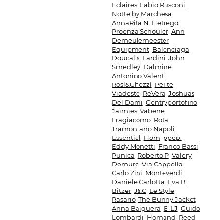
Eclaires
Fabio Rusconi
Notte by Marchesa
AnnaRita N
Hetrego
Proenza Schouler
Ann
Demeulemeester
Equipment
Balenciaga
Doucal's
Lardini
John
Smedley
Dalmine
Antonino Valenti
Rosi&Ghezzi
Per te
Viadeste
ReVera
Joshuas
Del Dami
Gentryportofino
Jaimies
Vabene
Fragiacomo
Rota
Tramontano Napoli
Essential
Hom
ppep.
Eddy Monetti
Franco Bassi
Punica
Roberto P
Valery
Demure
Via Cappella
Carlo Zini
Monteverdi
Daniele Carlotta
Eva B.
Bitzer
J&C
Le Style
Rasario
The Bunny Jacket
Anna Baiguera
E-LJ
Guido
Lombardi
Homand
Reed