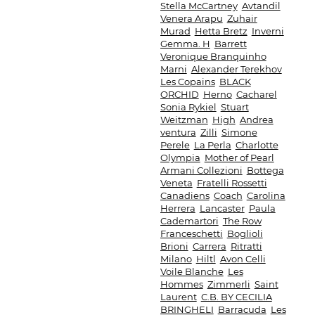
Stella McCartney
Avtandil
Venera Arapu
Zuhair
Murad
Hetta Bretz
Inverni
Gemma. H
Barrett
Veronique Branquinho
Marni
Alexander Terekhov
Les Copains
BLACK
ORCHID
Herno
Cacharel
Sonia Rykiel
Stuart
Weitzman
High
Andrea
ventura
Zilli
Simone
Perele
La Perla
Charlotte
Olympia
Mother of Pearl
Armani Collezioni
Bottega
Veneta
Fratelli Rossetti
Canadiens
Coach
Carolina
Herrera
Lancaster
Paula
Cademartori
The Row
Franceschetti
Boglioli
Brioni
Carrera
Ritratti
Milano
Hiltl
Avon Celli
Voile Blanche
Les
Hommes
Zimmerli
Saint
Laurent
C.B. BY CECILIA
BRINGHELI
Barracuda
Les