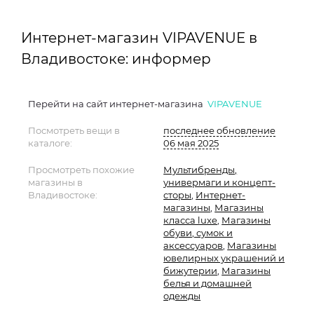
Интернет-магазин VIPAVENUE в
Владивостоке: информер
Перейти на сайт интернет-магазина
VIPAVENUE
Посмотреть вещи в
последнее обновление
каталоге:
06 мая 2025
Просмотреть похожие
Мультибренды,
магазины в
универмаги и концепт-
Владивостоке:
сторы
,
Интернет-
магазины
,
Магазины
класса luxe
,
Магазины
обуви, сумок и
аксессуаров
,
Магазины
ювелирных украшений и
бижутерии
,
Магазины
белья и домашней
одежды