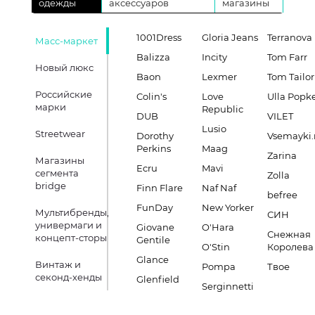
одежды
аксессуаров
магазины
1001Dress
Gloria Jeans
Terranova
Масс-маркет
Balizza
Incity
Tom Farr
Новый люкс
Baon
Lexmer
Tom Tailor
Российские
Colin's
Love
Ulla Popk
марки
Republic
DUB
VILET
Lusio
Streetwear
Dorothy
Vsemayki.
Perkins
Maag
Zarina
Магазины
Ecru
Mavi
сегмента
Zolla
bridge
Finn Flare
Naf Naf
befree
FunDay
New Yorker
Мультибренды,
СИН
универмаги и
Giovane
O'Hara
Снежная
концепт-сторы
Gentile
O'Stin
Королева
Glance
Винтаж и
Pompa
Твое
секонд-хенды
Glenfield
Serginnetti