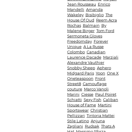
Jean Rousseau
Enrico
Mandelli
Amanda
Wakeley
Bisibiglio
The
House Of Oud
Reem Acra
Rochas
Balmain
By
Malene Birger
Tom Ford
Sermoneta Gloves
Freedomday
Forever
Unique
A La Russe
Colombo
Canadian
Laurence Dacade
Marziali
Alexandre Vauthier
Snobby Sheep
Aphero
Midgard Paris
Yoon
One X
Oneteaspoon
Front
Street8
Camouflage
couture
Marco Vanoli
Marini
Ciesse
Paul Poiret
Schiatti
Sexy Fish
Caliban
House of Fame
Martini
Sportswear
Christian
Pellizzari
Tintoria Mattei
Stile Latino
Anjuna
Zagliani
Rudsak
Thats A
Hat
Massimo Sforza