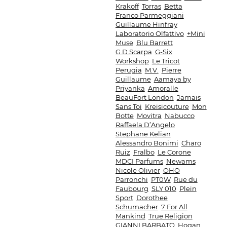
Krakoff
Torras
Betta
Franco Parmeggiani
Guillaume Hinfray
Laboratorio Olfattivo
+Mini
Muse
Blu Barrett
G.D.Scarpa
G-Six
Workshop
Le Tricot
Perugia
M.V.
Pierre
Guillaume
Aamaya by
Priyanka
Amoralle
BeauFort London
Jamais
Sans Toi
Kreisicouture
Mon
Botte
Movitra
Nabucco
Raffaela D’Angelo
Stephane Kelian
Alessandro Bonimi
Charo
Ruiz
Fralbo
Le Corone
MDCI Parfums
Newams
Nicole Olivier
OHO
Parronchi
PT0W
Rue du
Faubourg
SLY 010
Plein
Sport
Dorothee
Schumacher
7 For All
Mankind
True Religion
GIANNI BARBATO
Hogan