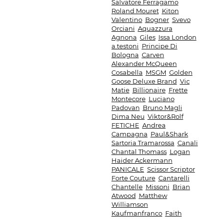
Salvatore Ferragamo
Roland Mouret
Kiton
Valentino
Bogner
Svevo
Orciani
Aquazzura
Agnona
Giles
Issa London
a.testoni
Principe Di
Bologna
Carven
Alexander McQueen
Cosabella
MSGM
Golden
Goose Deluxe Brand
Vic
Matie
Billionaire
Frette
Montecore
Luciano
Padovan
Bruno Magli
Dima Neu
Viktor&Rolf
FETICHE
Andrea
Campagna
Paul&Shark
Sartoria Tramarossa
Canali
Chantal Thomass
Logan
Haider Ackermann
PANICALE
Scissor Scriptor
Forte Couture
Cantarelli
Chantelle
Missoni
Brian
Atwood
Matthew
Williamson
Kaufmanfranco
Faith