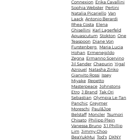
Connexion
Erika Cavallini
Sophia Webster
Pertini
Natalia Picariello
Van
Laack
Antonio Berardi
Rhea Costa
Elena
Ghisellini
Karl Lagerfeld
Aquascutum
Stokton
One
Teaspoon
Diane Von
Furstenberg
Maria Lucia
Hohan
Ermenegildo
Zegna
Ermanno Scervino
Jil Sander
Chapurin
Yigal
Azrouel
Natasha Zinko
Gianvito Rossi
Issey
Miyake
Repetto
Masterpeace
Johnstons
Etro
J Brand
Tak.Ori
Sebastian
Olympia Le-Tan
Panchic
Greymer
Moreschi
Paul&Joe
Belstaff
Moncler
Tsumori
Chisato
Philipp Plein
Vanessa Bruno
3.1 Phillip
Lim
Jimmy Choo
BeaYukMui
Tod's
DKNY