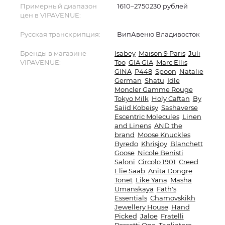
Примерный диапазон
1610–2750230 рублей
цен в VIPAVENUE:
Русская транскрипция:
ВипАвеню Владивосток
Бренды в магазине
Isabey
Maison 9 Paris
Juli
VIPAVENUE:
Too
GIA GIA
Marc Ellis
GINA
P448
Spoon
Natalie
German
Shatu
Idle
Moncler Gamme Rouge
Tokyo Milk
Holy Caftan
By
Saiid Kobeisy
Sashaverse
Escentric Molecules
Linen
and Linens
AND the
brand
Moose Knuckles
Byredo
Khrisjoy
Blanchett
Goose
Nicole Benisti
Saloni
Circolo 1901
Creed
Elie Saab
Anita Dongre
Tonet
Like Yana
Masha
Umanskaya
Fath's
Essentials
Chamovskikh
Jewellery House
Hand
Picked
Jaloe
Fratelli