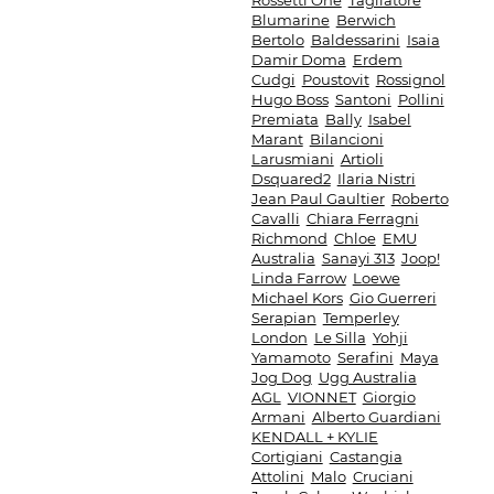
Rossetti One
Tagliatore
Blumarine
Berwich
Bertolo
Baldessarini
Isaia
Damir Doma
Erdem
Cudgi
Poustovit
Rossignol
Hugo Boss
Santoni
Pollini
Premiata
Bally
Isabel
Marant
Bilancioni
Larusmiani
Artioli
Dsquared2
Ilaria Nistri
Jean Paul Gaultier
Roberto
Cavalli
Chiara Ferragni
Richmond
Chloe
EMU
Australia
Sanayi 313
Joop!
Linda Farrow
Loewe
Michael Kors
Gio Guerreri
Serapian
Temperley
London
Le Silla
Yohji
Yamamoto
Serafini
Maya
Jog Dog
Ugg Australia
AGL
VIONNET
Giorgio
Armani
Alberto Guardiani
KENDALL + KYLIE
Cortigiani
Castangia
Attolini
Malo
Cruciani