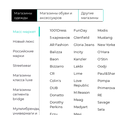
Магазины
Магазины обуви и
Другие
одежды
аксессуаров
магазины
1001Dress
FunDay
Modis
Масс-маркет
5 карманов
Glenfield
Mustang
Новый люкс
AR Fashion
Gloria Jeans
New Yorke
Российские
Balizza
Incity
O'Hara
марки
Baon
Kanzler
O'Stin
Streetwear
Bizzarro
Lakbi
Oodji
CR
Lime
Paul&Sha
Магазины
класса luxe
Colin's
Love
Pompa
Republic
DUB
Primerova
Магазины
M.Reason
сегмента
Donatto
RE
bridge
Maag
Dorothy
Savage
Perkins
Madyart
Мультибренды,
Sela
универмаги и
Ecru
Mavi