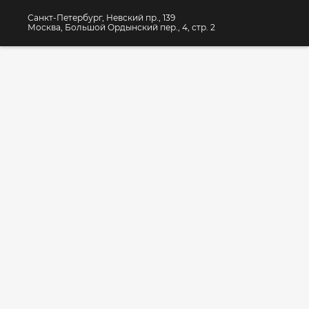
Санкт-Петербург, Невский пр., 139
Москва, Большой Ордынский пер., 4, стр. 2