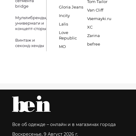
сегмента
Tom Tailor
bridge
Gloria Jeans
Van Cliff
Incity
Мультибренды,
Vsemayki.ru
универмаги и
Lalis
XC
концепт-сторы
Love
Zarina
Republic
Винтаж и
befree
секонд-хенды
MO
Все об одежде – онлайн и в магазинах города
Воскресенье, 9 Август 2026 г.