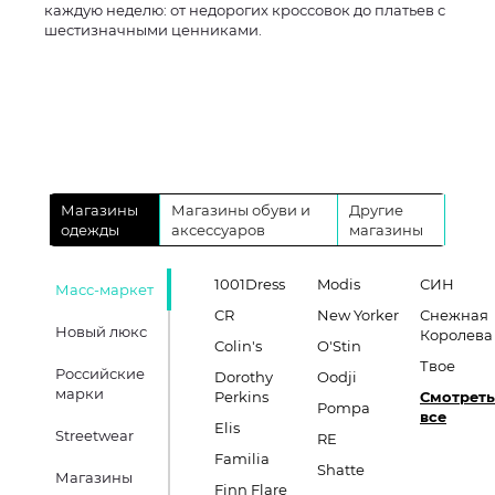
каждую неделю: от недорогих кроссовок до платьев с
шестизначными ценниками.
Магазины
Магазины обуви и
Другие
одежды
аксессуаров
магазины
1001Dress
Modis
СИН
Масс-маркет
CR
New Yorker
Снежная
Новый люкс
Королева
Colin's
O'Stin
Твое
Российские
Dorothy
Oodji
марки
Perkins
Смотреть
Pompa
все
Elis
Streetwear
RE
Familia
Shatte
Магазины
Finn Flare