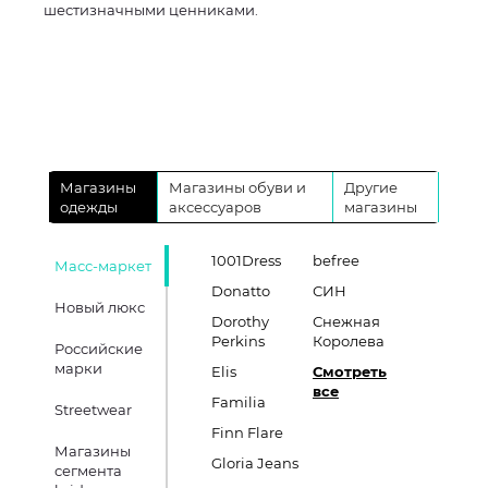
шестизначными ценниками.
Магазины
Магазины обуви и
Другие
одежды
аксессуаров
магазины
1001Dress
befree
Масс-маркет
Donatto
СИН
Новый люкс
Dorothy
Снежная
Perkins
Королева
Российские
марки
Elis
Смотреть
все
Familia
Streetwear
Finn Flare
Магазины
Gloria Jeans
сегмента