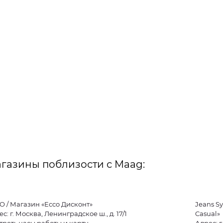
газины поблизости с Maag:
O / Магазин «Ecco Дисконт»
Jeans S
с: г. Москва, Ленинградское ш., д. 17/1
Casual»