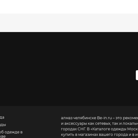
да
алмаз челябинске
Be-in.ru – это реко
и аксессуары как сетевых, так и локаль
нды
городах СНГ. В «
Каталоге одежды Моск
об одежде в
купить в магазинах вашего города и в и
кве