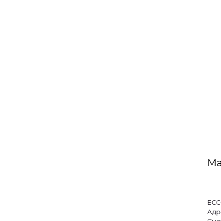
Ма
ECC
Адре