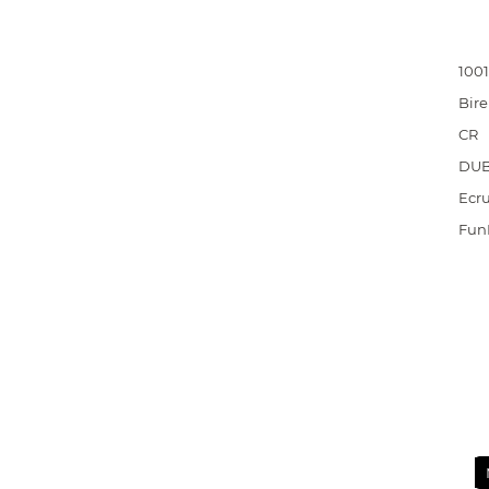
100
Bire
CR
DU
Ecr
Fun