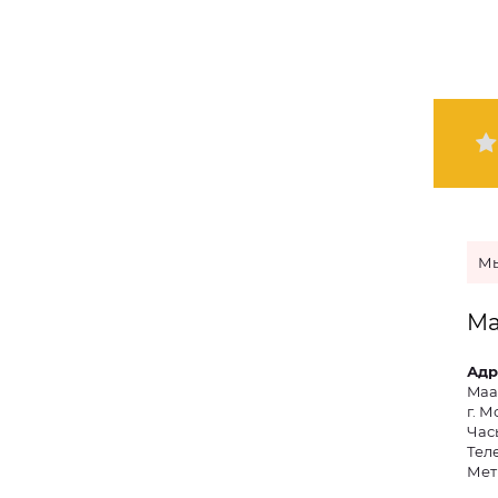
Мы
Ma
Адр
Ma
г. М
Часы
Тел
Мет