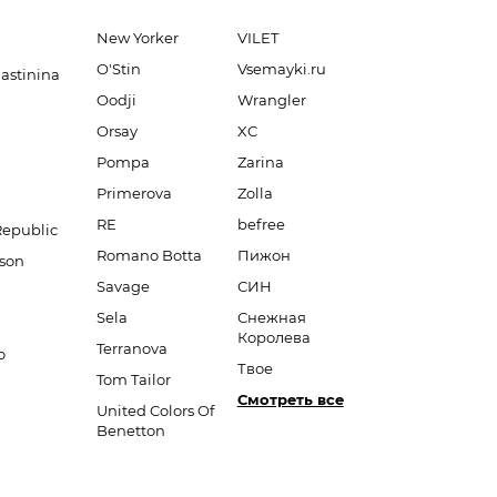
New Yorker
VILET
O'Stin
Vsemayki.ru
lastinina
Oodji
Wrangler
Orsay
XC
Pompa
Zarina
Primerova
Zolla
RE
befree
Republic
Romano Botta
Пижон
son
Savage
СИН
Sela
Снежная
Королева
Terranova
o
Твое
Tom Tailor
Смотреть все
United Colors Of
Benetton