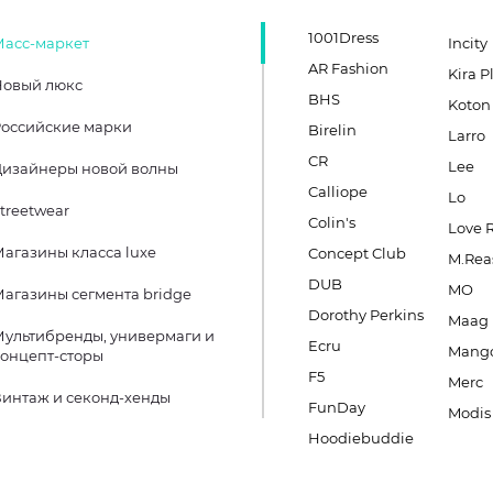
1001Dress
Масс-маркет
Incity
AR Fashion
Kira P
Новый люкс
BHS
Koton
оссийские марки
Birelin
Larro
CR
Lee
Дизайнеры новой волны
Calliope
Lo
treetwear
Colin's
Love 
агазины класса luxe
Concept Club
M.Rea
DUB
MO
агазины сегмента bridge
Dorothy Perkins
Maag
ультибренды, универмаги и
Ecru
Mang
онцепт-сторы
F5
Merc
интаж и секонд-хенды
FunDay
Modis
Hoodiebuddie