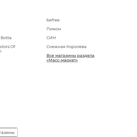
befree
Пижон
Botta
СИН
olors Of
Снежная Королева
n
Все магазины раздела
«Масс-маркет»
газины