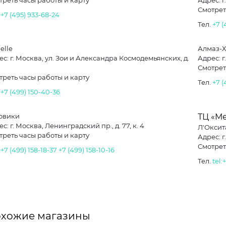
треть часы работы и карту
Адрес: г
Смотрет
.
+7 (495) 933-68-24
Тел.
+7 (
elle
Алмаз-
с: г. Москва, ул. Зои и Александра Космодемьянских, д.
Адрес: 
Смотрет
треть часы работы и карту
Тел.
+7 (
.
+7 (499) 150-40-36
овики
ТЦ «Ме
с: г. Москва, Ленинградский пр., д. 77, к. 4
Л'Оксит
треть часы работы и карту
Адрес: г
Смотрет
.
+7 (499) 158-18-37
+7 (499) 158-10-16
Тел.
tel:
хожие магазины