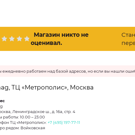
Магазин никто не
Ста
оценивал
.
пер
 ежедневно работаем над базой адресов, но если вы нашли ошиб
ag, ТЦ «Метрополис», Москва
ес
ag
осква, Ленинградское ш., д. 16а, стр. 4
 работы: 10.00 – 23.00
ефон ТЦ «Метрополис»:
+7 (495) 197-77-11
ро рядом: Войковская