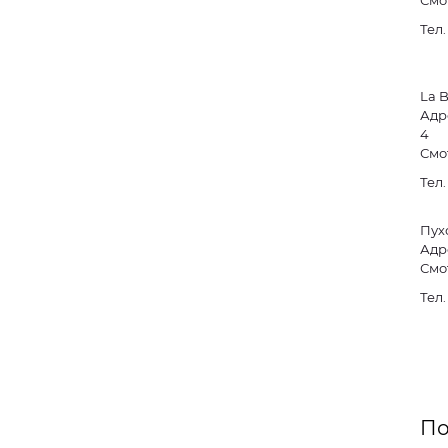
Смо
Тел
La B
Адре
4
Смо
Тел
Пух
Адре
Смо
Тел
По