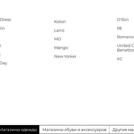
1Dress
O'Stin
Koton
lin
RE
Larro
Romano 
MO
B
United C
Mango
Benetto
u
New Yorker
XC
Day
Магазины одежды
Магазины обуви и аксессуаров
Другие ма