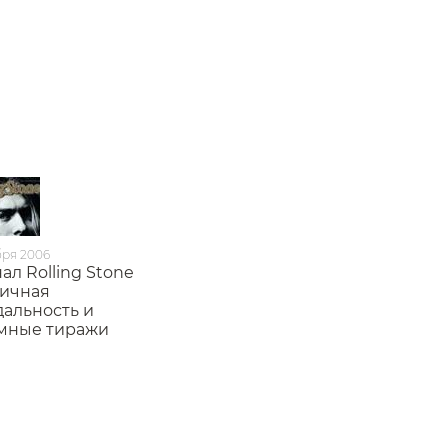
бря 2006
ал Rolling Stone
ничная
дальность и
мные тиражи