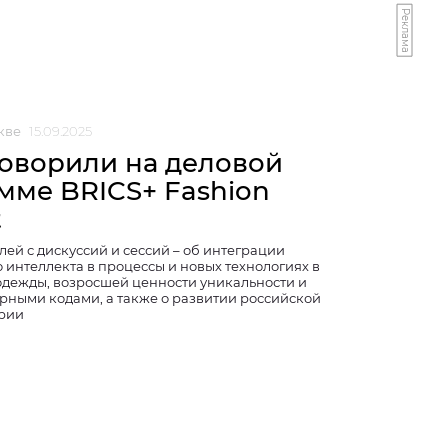
Реклама
кве
15.09.2025
говорили на деловой
мме BRICS+ Fashion
t
ей с дискуссий и сессий – об интеграции
 интеллекта в процессы и новых технологиях в
одежды, возросшей ценности уникальности и
урными кодами, а также о развитии российской
рии