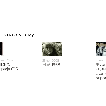
ть на эту тему
раля 2007
18 ноя
21 мая 2008
NDEX.
Журн
Май 1968
графы’06.
- ци
скан
огро