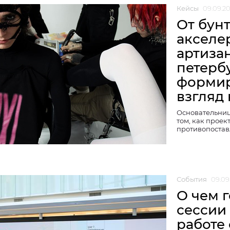
Кейсы
09.09.2
От бун
акселе
артиза
петерб
формир
взгляд
Основательниц
том, как проек
противопоста
События
09.09
О чем 
сессии
работе