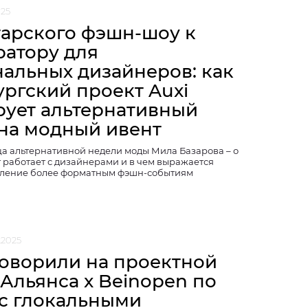
025
тарского фэшн-шоу к
ратору для
нальных дизайнеров: как
ургский проект Auxi
ует альтернативный
 на модный ивент
а альтернативной недели моды Мила Базарова – о
т работает с дизайнерами и в чем выражается
вление более форматным фэшн-событиям
.2025
говорили на проектной
 Альянса x Beinopen по
 с глокальными