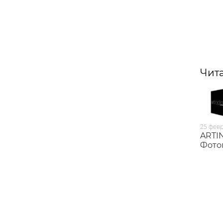
Чита
25 фев
ARTI
Фото