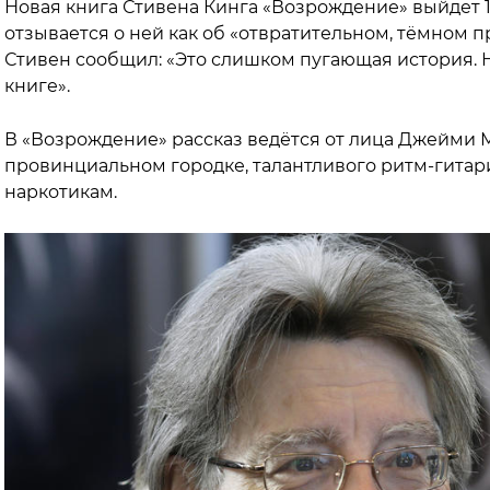
Новая книга Стивена Кинга «Возрождение» выйдет 1
отзывается о ней как об «отвратительном, тёмном 
Стивен сообщил: «Это слишком пугающая история. Н
книге».
В «Возрождение» рассказ ведётся от лица Джейми М
провинциальном городке, талантливого ритм-гитариста, пристрастившегося к
наркотикам.