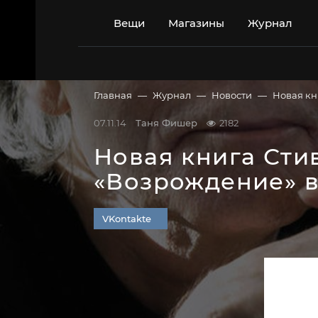
Перейти
к
Вещи
Магазины
Журнал
содержимому
Главная
Журнал
Новости
Новая кн
07.11.14
Таня Фишер
2182
Новая книга Сти
«Возрождение» в
VKontakte