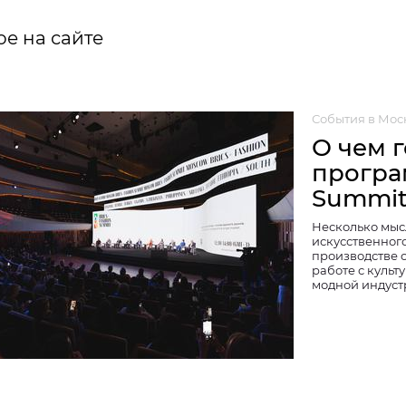
е на сайте
События в Мос
О чем 
програ
Summi
Несколько мысл
искусственного
производстве 
работе с культ
модной индуст