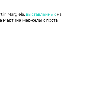
in Margiela,
выставленных
на
а Мартина Маржелы с поста