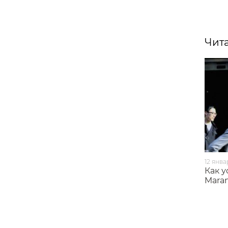
Чита
12 янва
​Как 
Maran