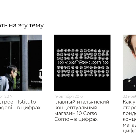
ть на эту тему
ря 2017
19 октября 2016
03 ноя
устроен Istituto
Главный итальянский
Как 
goni – в цифрах
концептуальный
стар
магазин 10 Corso
лонд
Como – в цифрах
конц
мага
цифр