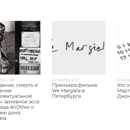
бря 2016
10 октября 2017
14 июл
дение, смерть и
Премьера фильма
Кто э
ение
We Margiela в
Март
ллектуальной
Петербурге
Джон
: архивное эссе
еда AnOther к
ею дома
ela