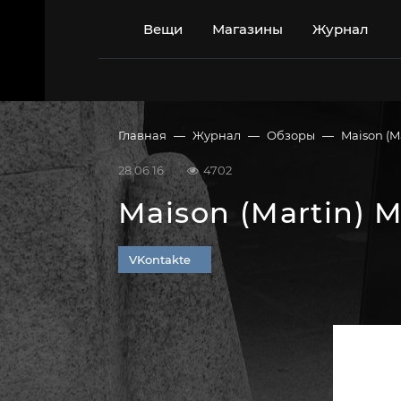
Перейти
к
Вещи
Магазины
Журнал
содержимому
Главная
Журнал
Обзоры
Maison (M
28.06.16
4702
Maison (Martin) M
VKontakte