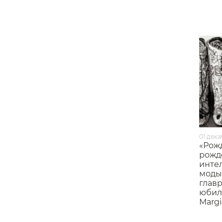
01 дека
​«Рож
рожд
инте
моды»
главр
юбил
Margi