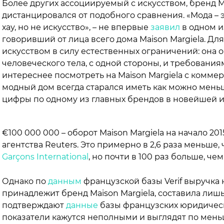
Более других ассоциируемый с искусством, бренд M
дистанцировался от подобного сравнения. «Мода – э
хау, но не искусство», – не впервые
заявил
в одном и
говоривший от лица всего дома Maison Margiela. Д
искусством в силу естественных ограничений: она
человеческого тела, с одной стороны, и требованиям
интереснее посмотреть на Maison Margiela с коммер
модный дом всегда старался иметь как можно мень
цифры по одному из главных брендов в новейшей и
€100 000 000 – оборот Maison Margiela на начало 201
агентства Reuters. Это примерно в 2,6 раза меньше
Garçons International
, но почти в 100 раз больше, чем
Однако по
данным
французской базы Verif выручка 
принадлежит бренд Maison Margiela, составила лишь
подтверждают
данные
базы французских юридическ
показатели кажутся неполными и выглядят по мень