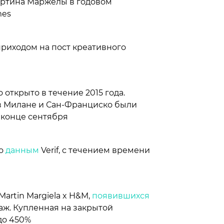
артина Маржелы в годовом
mes
 приходом на пост креативного
 открыто в течение 2015 года.
в Милане и Сан-Франциско были
в конце сентября
По
данным
Verif, с течением времени
artin Margiela x H&M,
появившихся
аж. Купленная на закрытой
до 450%