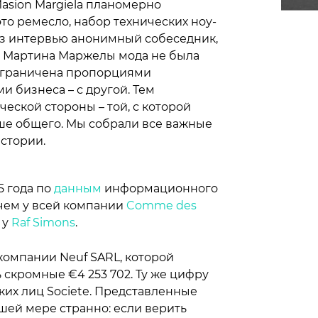
asion Margiela планомерно
то ремесло, набор технических ноу-
з интервью анонимный собеседник,
ля Мартина Маржелы мода не была
 ограничена пропорциями
и бизнеса – с другой. Тем
ческой стороны – той, с которой
ше общего. Мы собрали все важные
стории.
5 года по
данным
информационного
, чем у всей компании
Comme des
 у
Raf Simons
.
компании Neuf SARL, которой
 скромные €4 253 702. Ту же цифру
их лиц Societe. Представленные
шей мере странно: если верить