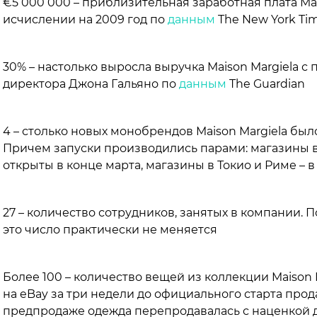
€5 000 000 – приблизительная заработная плата М
исчислении на 2009 год по
данным
The New York Ti
30% – настолько выросла выручка Maison Margiela с
директора Джона Гальяно по
данным
The Guardian
4 – столько новых монобрендов Maison Margiela было
Причем запуски производились парами: магазины 
открыты в конце марта, магазины в Токио и Риме – 
27 – количество сотрудников, занятых в компании. 
это число практически не меняется
Более 100 – количество вещей из коллекции Maison M
на eBay за три недели до официального старта прод
предпродаже одежда перепродавалась с наценкой 