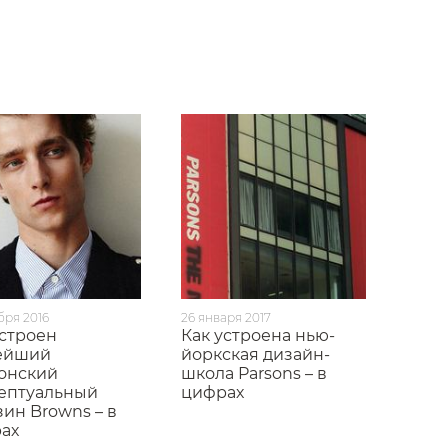
бря 2016
26 января 2017
устроен
Как устроена нью-
ейший
йоркская дизайн-
онский
школа Parsons – в
ептуальный
цифрах
зин Browns – в
ах