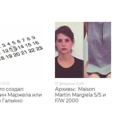
я 2015
17 февраля 2016
то создал:
Архивы:
Maison
ин Маржела или
Martin Margiela S/S и
 Гальяно
F/W 2000