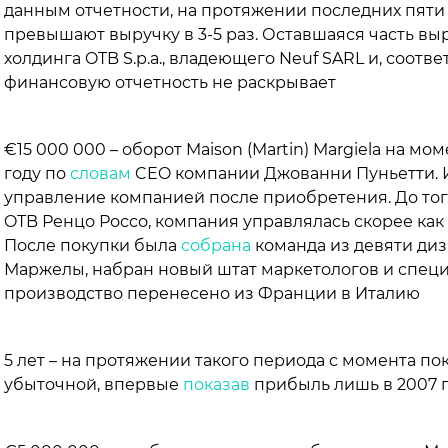
данным отчетности, на протяжении последних пяти
превышают выручку в 3-5 раз. Оставшаяся часть выр
холдинга OTB S.p.a., владеющего Neuf SARL и, соответ
финансовую отчетность не раскрывает
€15 000 000 – оборот Maison (Martin) Margiela на м
году по
словам
CEO компании Джованни Пуньетти. 
управление компанией после приобретения. До тог
OTB Ренцо Россо, компания управлялась скорее как 
После покупки была
собрана
команда из девяти ди
Маржелы, набран новый штат маркетологов и специ
производство перенесено из Франции в Италию
5 лет – на протяжении такого периода с момента по
убыточной, впервые
показав
прибыль лишь в 2007 г