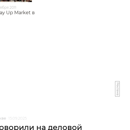
ября 2011
ay Up Market в
Реклама
кве
15.09.2025
говорили на деловой