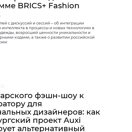
мме BRICS+ Fashion
t
ей с дискуссий и сессий – об интеграции
 интеллекта в процессы и новых технологиях в
одежды, возросшей ценности уникальности и
урными кодами, а также о развитии российской
рии
025
тарского фэшн-шоу к
ратору для
нальных дизайнеров: как
ургский проект Auxi
ует альтернативный