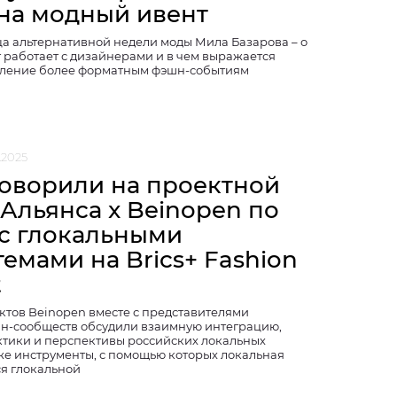
 на модный ивент
а альтернативной недели моды Мила Базарова – о
т работает с дизайнерами и в чем выражается
вление более форматным фэшн-событиям
.2025
говорили на проектной
 Альянса x Beinopen по
 с глокальными
емами на Brics+ Fashion
t
ктов Beinopen вместе с представителями
н-сообществ обсудили взаимную интеграцию,
тики и перспективы российских локальных
кже инструменты, с помощью которых локальная
ся глокальной