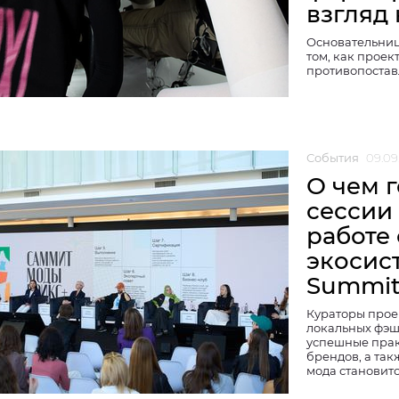
взгляд
Основательниц
том, как проек
противопоста
События
09.09
О чем 
сессии
работе
экосист
Summi
Кураторы прое
локальных фэш
успешные прак
брендов, а та
мода становит