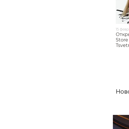
15 февр
Откр
Store
Tsvet
Ново