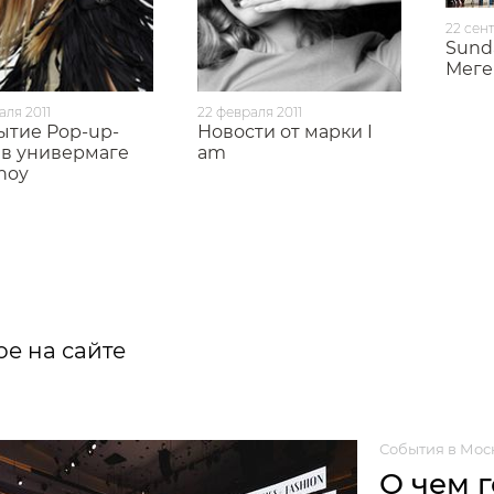
22 сент
Sund
Меге
аля 2011
22 февраля 2011
ытие Pop-up-
Новости от марки I
 в универмаге
am
noy
е на сайте
События в Мос
О чем 