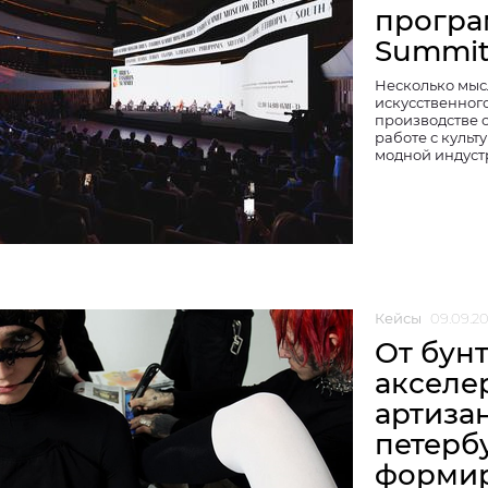
програ
Summi
Несколько мысл
искусственного
производстве 
работе с культ
модной индуст
Кейсы
09.09.2
От бун
акселе
артиза
петерб
формир