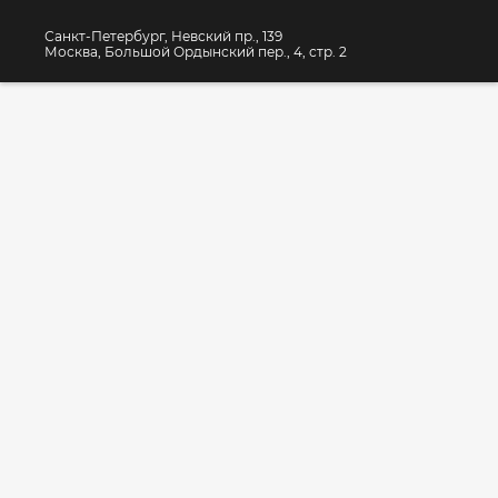
Санкт-Петербург, Невский пр., 139
Москва, Большой Ордынский пер., 4, стр. 2