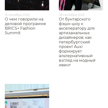
15 сентября 2025
09 сентября 2025
О чем говорили на
От бунтарского
деловой программе
фэшн-шоу к
BRICS+ Fashion
акселератору для
Summit
артизанальных
дизайнеров: как
петербургский
проект Auxi
формирует
альтернативный
взгляд на модный
ивент