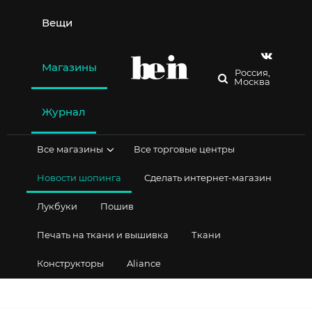
Перейти
к
Вещи
содержимому
Магазины
Россия,
Москва
Журнал
Все магазины
Все торговые центры
Новости шопинга
Сделать интернет-магазин
Лукбуки
Пошив
Печать на ткани и вышивка
Ткани
Конструкторы
Aliance