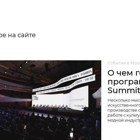
е на сайте
События в Мос
О чем 
програ
Summi
Несколько мысл
искусственного
производстве 
работе с культ
модной индуст