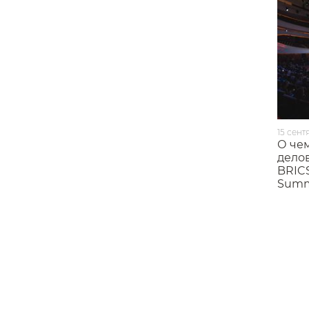
15 сент
О че
дело
BRICS
Summ