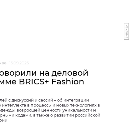
Реклама
кве
15.09.2025
говорили на деловой
мме BRICS+ Fashion
t
ей с дискуссий и сессий – об интеграции
 интеллекта в процессы и новых технологиях в
одежды, возросшей ценности уникальности и
урными кодами, а также о развитии российской
рии