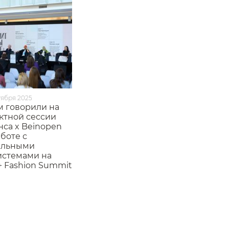
тября 2025
м говорили на
ктной сессии
нса x Beinopen
аботе с
альными
истемами на
s+ Fashion Summit