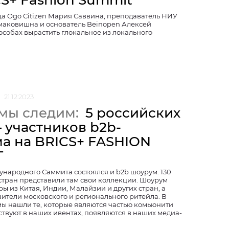
CS+ Fashion Summit
а Ogo Citizen Мария Саввина, преподаватель НИУ
аковишна и основатель Beinopen Алексей
особах вырастить глокальное из локального
21.12.2023
 мы следим:
5 российских
 участников b2b-
а на BRICS+ FASHION
T
ународного Саммита состоялся и b2b шоурум. 130
 стран представили там свои коллекции. Шоурум
ы из Китая, Индии, Малайзии и других стран, а
ители московского и регионального ритейла. В
мы нашли те, которые являются частью комьюнити
ствуют в наших ивентах, появляются в наших медиа-