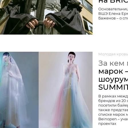
на BRI
Основательниц
ВШЭ Елена Ерм
Баженов – о сп
Молодая кровь
За кем
марок –
шоурум
SUMMI
В рамках межд
брендов из 20
посетили байер
также представ
списке марок 
Beinopen – уча
проектах