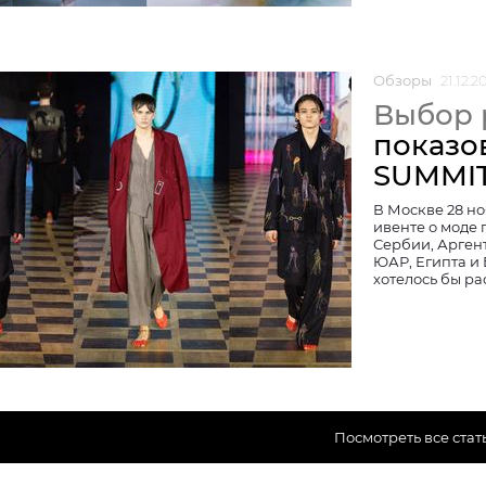
Обзоры
21.12.2
Выбор 
показо
SUMMI
В Москве 28 н
ивенте о моде 
Сербии, Арген
ЮАР, Египта и 
хотелось бы ра
Посмотреть все стат