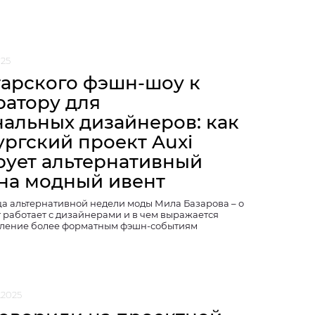
025
тарского фэшн-шоу к
ратору для
нальных дизайнеров: как
ургский проект Auxi
ует альтернативный
 на модный ивент
а альтернативной недели моды Мила Базарова – о
т работает с дизайнерами и в чем выражается
вление более форматным фэшн-событиям
.2025