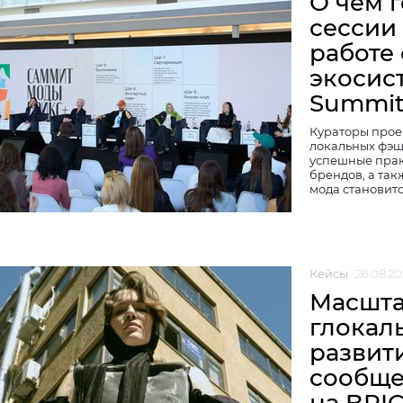
О чем 
сессии
работе
экосист
Summi
Кураторы прое
локальных фэш
успешные прак
брендов, а та
мода становит
Кейсы
26.08.20
Масшта
глокал
развит
сообще