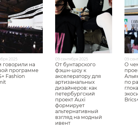
ября 2025
09 сентября 2025
09 сен
м говорили на
От бунтарского
О че
вой программе
фэшн-шоу к
прое
+ Fashion
акселератору для
Алья
it
артизанальных
по р
дизайнеров: как
глок
петербургский
экос
проект Auxi
Bric
формирует
альтернативный
взгляд на модный
ивент