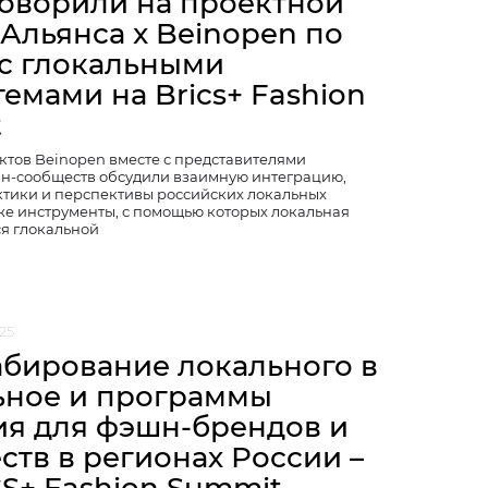
говорили на проектной
 Альянса x Beinopen по
 с глокальными
емами на Brics+ Fashion
t
ктов Beinopen вместе с представителями
н-сообществ обсудили взаимную интеграцию,
тики и перспективы российских локальных
кже инструменты, с помощью которых локальная
ся глокальной
25
бирование локального в
ьное и программы
ия для фэшн-брендов и
ств в регионах России –