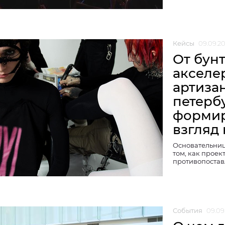
Кейсы
09.09.2
От бун
акселе
артиза
петерб
формир
взгляд
Основательниц
том, как проек
противопоста
События
09.09