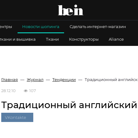
центры
Новости шопинга
Сделать интернет-магазин
 ткани и вышивка
Ткани
Конструкторы
Aliance
Главная
Журнал
Тенденции
Традиционный английск
28.12.10
107
Традиционный английский
VKontakte