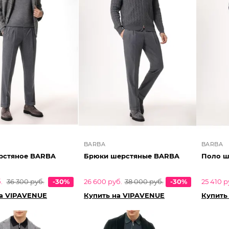
BARBA
BARBA
рстяное BARBA
Брюки шерстяные BARBA
Поло ш
.
36 300 руб.
-30%
26 600 руб.
38 000 руб.
-30%
25 410 р
на VIPAVENUE
Купить на VIPAVENUE
Купить