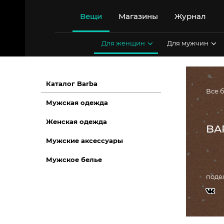
Перейти
к
Вещи
Магазины
Журнал
содержимому
Для женщин
Для мужчин
Каталог Barba
Все 
Мужская одежда
Женская одежда
BA
Мужские аксессуары
Мужское белье
поде