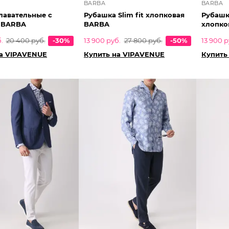
BARBA
BARBA
лавательные с
Рубашка Slim fit хлопковая
Рубашка
 BARBA
BARBA
хлопко
.
20 400 руб.
-30%
13 900 руб.
27 800 руб.
-50%
13 900 р
на VIPAVENUE
Купить на VIPAVENUE
Купить