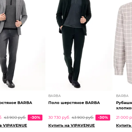
BARBA
BARBA
рстяное BARBA
Поло шерстяное BARBA
Рубашка
хлопко
б.
43 900 руб.
-30%
30 730 руб.
43 900 руб.
-30%
21 000 р
на VIPAVENUE
Купить на VIPAVENUE
Купить