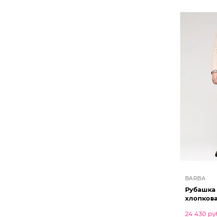
BARBA
Рубашка 
хлопков
24 430 ру