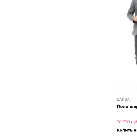
BARBA
Поло ше
30 730 ру
Купить 