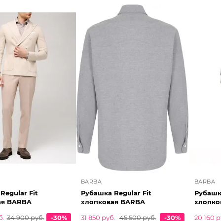
BARBA
BARBA
Regular Fit
Рубашка Regular Fit
Рубашка
ая BARBA
хлопковая BARBA
хлопко
б.
34 900 руб.
-30%
31 850 руб.
45 500 руб.
-30%
20 160 р