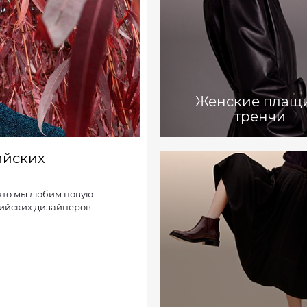
Женские плащ
тренчи
ийских
 что мы любим новую
сийских дизайнеров.