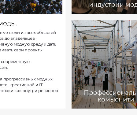
индустрии мо
моды.
вые люди из всех областей
ов до владельцев
тивную модную среду и дать
вивать свои проекты.
т современную
сии.
тия прогрессивных модных
ти, креативной и IT
епочки как внутри регионов
Профессиональ
комьюнити