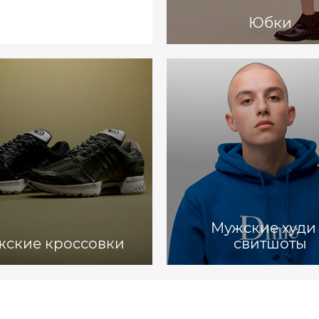
Юбки
Мужские худи
жские кроссовки
свитшоты