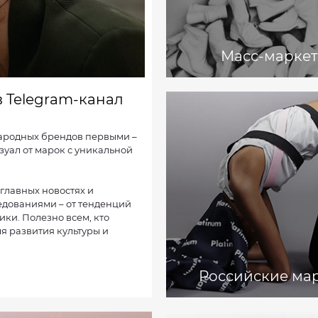
Масс-маркет
в Telegram-канал
народных брендов первыми –
зуал от марок с уникальной
 главных новостях и
едованиями – от тенденций
ки. Полезно всем, кто
ля развития культуры и
Российские ма