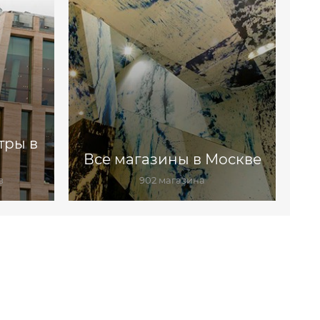
тры в
Все магазины в Москве
в
902 магазина