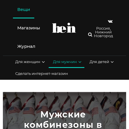
Перейти
к
Вещи
содержимому
Магазины
Россия,
Нижний
Новгород
Журнал
Для женщин
Для мужчин
Для детей
Сделать интернет-магазин
Мужские 
комбинезоны в 