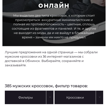
онлайн
Мы выделим два типа кроссовок, к которым стоит
присмотреться: аккуратные минималистские и
полная их противоположность – цветные, сплошь
состоящие из фрагментов и панелей. И те, и другие
не выходят из моды, да и не выйдут в ближайшее
время – замены им никто не придумал.
Лучшие предложения на одной странице — мы собрали
мужские кроссовки из 36 интернет-магазинов с
доставкой в Обнинск. Выбирайте, сохраняйте и
заказывайте.
385 мужских кроссовок, фильтр товаров:
Фильтры
Кроссовки