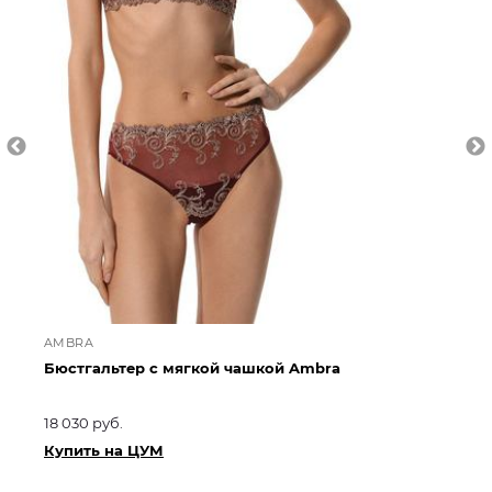
AMBRA
AM
Бюстгальтер с мягкой чашкой Ambra
Бю
18 030 руб.
19 
Купить на ЦУМ
Ку