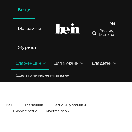
Перейти
к
Вещи
содержимому
Магазины
Россия,
Москва
Журнал
Для женщин
Для мужчин
Для детей
Сделать интернет-магазин
Вещи
Для женщин
Белье и купальники
Нижнее белье
Бюстгальтеры