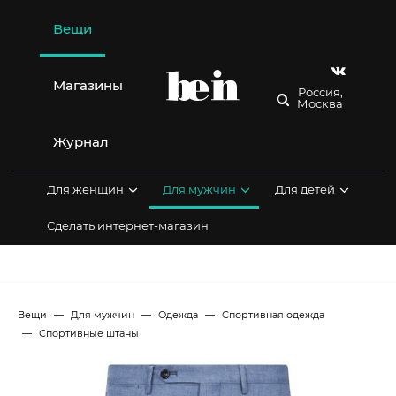
Перейти
к
Вещи
содержимому
Магазины
Россия,
Москва
Журнал
Для женщин
Для мужчин
Для детей
Сделать интернет-магазин
Вещи
Для мужчин
Одежда
Спортивная одежда
Спортивные штаны