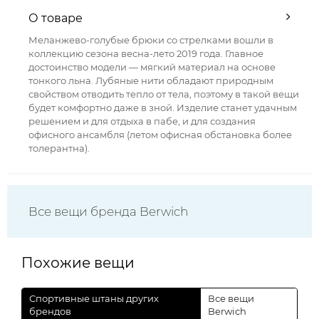
О товаре
Меланжево-голубые брюки со стрелками вошли в
коллекцию сезона весна-лето 2019 года. Главное
достоинство модели — мягкий материал на основе
тонкого льна. Лубяные нити обладают природным
свойством отводить тепло от тела, поэтому в такой вещи
будет комфортно даже в зной. Изделие станет удачным
решением и для отдыха в пабе, и для создания
офисного ансамбля (летом офисная обстановка более
толерантна).
Все вещи бренда Berwich
Похожие вещи
Спортивные штаны других
Все вещи
брендов
Berwich