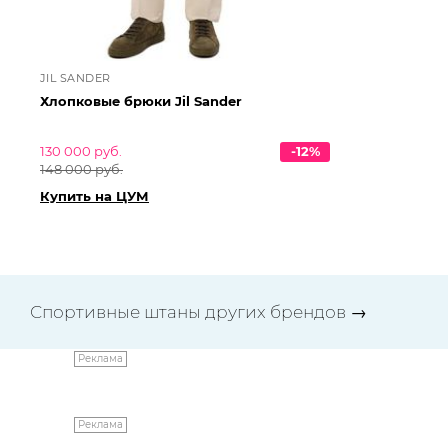
JIL SANDER
JI
Хлопковые брюки Jil Sander
Хл
130 000 руб.
-12%
76
148 000 руб.
86
Купить на ЦУМ
Ку
Спортивные штаны других брендов
→
Реклама
Реклама