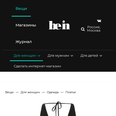
Перейти
к
Вещи
содержимому
Магазины
Россия,
Москва
Журнал
Для женщин
Для мужчин
Для детей
Сделать интернет-магазин
Вещи
Для женщин
Одежда
Платья