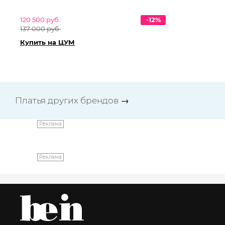
120 500 руб.
-12%
26
137 000 руб.
29
Купить на ЦУМ
Ку
Платья других брендов
→
Реклама
Реклама