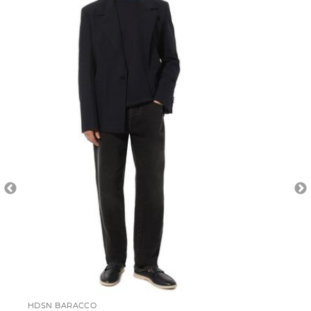
HDSN BARACCO
KI