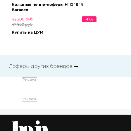
Кожаные пенни-лоферы H`D`S`N
За
Baracco
ко
42 200 руб.
-11%
13
47 950 руб.
152
Купить на ЦУМ
Ку
Лоферы других брендов
→
Реклама
Реклама