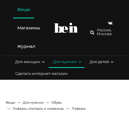
Перейти
к
Вещи
содержимому
Магазины
Россия,
Москва
Журнал
Для женщин
Для мужчин
Для детей
Сделать интернет-магазин
Вещи
Для мужчин
Обувь
Лоферы, слиперы и мокасины
Лоферы