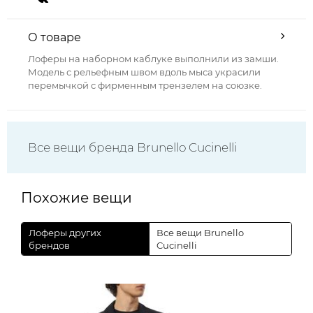
О товаре
Лоферы на наборном каблуке выполнили из замши.
Модель с рельефным швом вдоль мыса украсили
перемычкой с фирменным трензелем на союзке.
Все вещи бренда Brunello Cucinelli
Похожие вещи
Лоферы других
Все вещи Brunello
брендов
Cucinelli