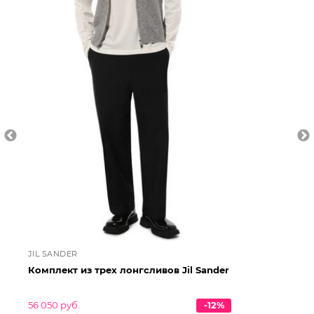
JIL SANDER
JI
Комплект из трех лонгсливов Jil Sander
Ко
56 050 руб.
-12%
49