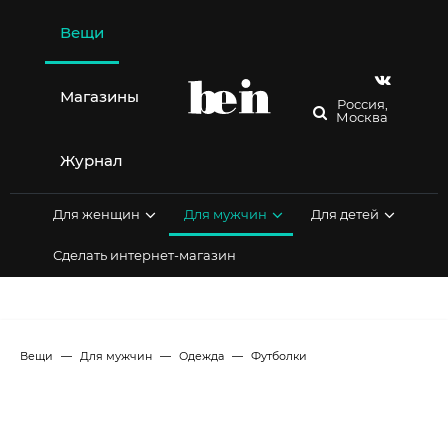
Перейти
к
Вещи
содержимому
Магазины
Россия,
Москва
Журнал
Для женщин
Для мужчин
Для детей
Сделать интернет-магазин
Вещи
Для мужчин
Одежда
Футболки